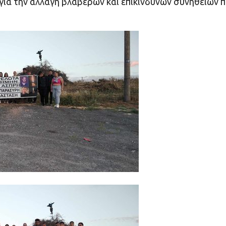
 για την αλλαγή βλαβερών και επικίνδυνων συνηθειών 