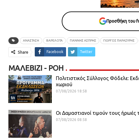
Προσθήκη του fo
ΑΝΑΣΤΑΣΗ
ΒΑΡΕΛΟΤΑ
ΓΙΑΝΝΗΣ ΑΣΠΡΗΣ
ΓΙΩΡΓΟΣ ΠΑΡΑΣΥΡΗΣ
Facebook
Twitter
Share
ΜΑΛΕΒΊΖΙ - ΡΟΗ
Πολιτιστικός Σύλλογος Φόδελε: Εκδ
χωριού
07/08/2026 18:58
Οι Δαμαστιανοί τιμούν τους ήρωές 
07/08/2026 08:58