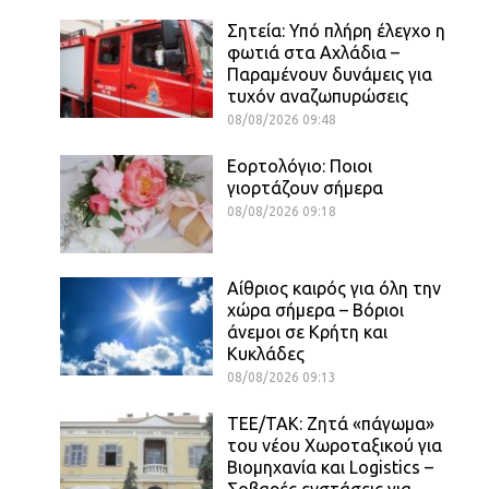
Σητεία: Υπό πλήρη έλεγχο η
φωτιά στα Αχλάδια –
Παραμένουν δυνάμεις για
τυχόν αναζωπυρώσεις
08/08/2026 09:48
Εορτολόγιο: Ποιοι
γιορτάζουν σήμερα
08/08/2026 09:18
Αίθριος καιρός για όλη την
χώρα σήμερα – Βόριοι
άνεμοι σε Κρήτη και
Κυκλάδες
08/08/2026 09:13
ΤΕΕ/ΤΑΚ: Ζητά «πάγωμα»
του νέου Χωροταξικού για
Βιομηχανία και Logistics –
Σοβαρές ενστάσεις για