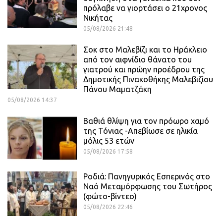
πρόλαβε να γιορτάσει ο 21χρονος
Νικήτας
05/08/2026 21:48
Σοκ στο Μαλεβίζι και το Ηράκλειο
από τον αιφνίδιο θάνατο του
γιατρού και πρώην προέδρου της
Δημοτικής Πινακοθήκης Μαλεβιζίου
Πάνου Μαματζάκη
05/08/2026 14:37
Βαθιά θλίψη για τον πρόωρο χαμό
της Τόνιας -Απεβίωσε σε ηλικία
μόλις 53 ετών
05/08/2026 17:58
Ροδιά: Πανηγυρικός Εσπερινός στο
Ναό Μεταμόρφωσης του Σωτήρος
(φώτο-βίντεο)
05/08/2026 22:46