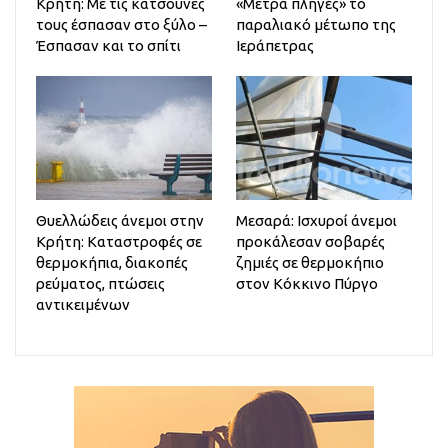
Κρήτη: Με τις κατσούνες
«Μετρά πληγές» το
τους έσπασαν στο ξύλο –
παραλιακό μέτωπο της
Έσπασαν και το σπίτι
Ιεράπετρας
Θυελλώδεις άνεμοι στην
Μεσαρά: Ισχυροί άνεμοι
Κρήτη: Καταστροφές σε
προκάλεσαν σοβαρές
θερμοκήπια, διακοπές
ζημιές σε θερμοκήπιο
ρεύματος, πτώσεις
στον Κόκκινο Πύργο
αντικειμένων