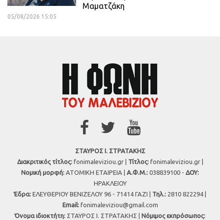
Μαματζάκη
05/08/2026 15:05
ΣΤΑΥΡΟΣ Ι. ΣΤΡΑΤΑΚΗΣ
Διακριτικός τίτλος:
fonimaleviziou.gr |
Τίτλος:
fonimaleviziou.gr |
Νομική μορφή:
ΑΤΟΜΙΚΗ ΕΤΑΙΡΕΙΑ |
Α.Φ.Μ.:
038839100 -
ΔΟΥ:
ΗΡΑΚΛΕΙΟΥ
Έδρα:
ΕΛΕΥΘΕΡΙΟΥ ΒΕΝΙΖΕΛΟΥ 96 - 71414 ΓΑΖΙ |
Τηλ.:
2810 822294 |
Εmail:
fonimaleviziou@gmail.com
Όνομα ιδιοκτήτη:
ΣΤΑΥΡΟΣ Ι. ΣΤΡΑΤΑΚΗΣ |
Νόμιμος εκπρόσωπος: