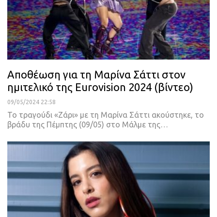
Αποθέωση για τη Μαρίνα Σάττι στον
ημιτελικό της Eurovision 2024 (βίντεο)
09/05/2024 22:58
Το τραγούδι «Ζάρι» με τη Μαρίνα Σάττι ακούστηκε, το
βράδυ της Πέμπτης (09/05) στο Μάλμε της…