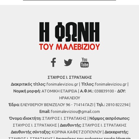
ΣΤΑΥΡΟΣ Ι. ΣΤΡΑΤΑΚΗΣ
Διακριτικός τίτλος:
fonimaleviziou.gr |
Τίτλος:
fonimaleviziou.gr |
Νομική μορφή:
ΑΤΟΜΙΚΗ ΕΤΑΙΡΕΙΑ |
Α.Φ.Μ.:
038839100 -
ΔΟΥ:
ΗΡΑΚΛΕΙΟΥ
Έδρα:
ΕΛΕΥΘΕΡΙΟΥ ΒΕΝΙΖΕΛΟΥ 96 - 71414 ΓΑΖΙ |
Τηλ.:
2810 822294 |
Εmail:
fonimaleviziou@gmail.com
Όνομα ιδιοκτήτη:
ΣΤΑΥΡΟΣ Ι. ΣΤΡΑΤΑΚΗΣ |
Νόμιμος εκπρόσωπος:
ΣΤΑΥΡΟΣ Ι. ΣΤΡΑΤΑΚΗΣ |
Διευθυντής:
ΣΤΑΥΡΟΣ Ι. ΣΤΡΑΤΑΚΗΣ
Διευθυντής σύνταξης:
ΚΟΡΙΝΑ ΚΑΦΕΤΖΟΠΟΥΛΟΥ |
Διαχειριστής:
ΣΤΑΥΡΟΣ Ι. ΣΤΡΑΤΑΚΗΣ |
Δικαιούχος του ονόματος τομέα (domain