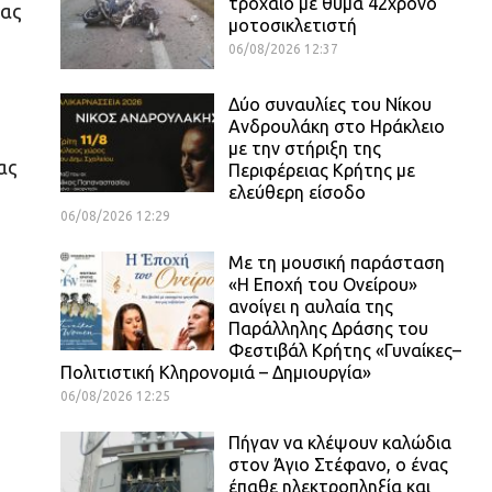
τροχαίο με θύμα 42χρονο
έας
μοτοσικλετιστή
06/08/2026 12:37
Δύο συναυλίες του Νίκου
Ανδρουλάκη στο Ηράκλειο
με την στήριξη της
ας
Περιφέρειας Κρήτης με
ελεύθερη είσοδο
06/08/2026 12:29
Με τη μουσική παράσταση
«Η Εποχή του Ονείρου»
ανοίγει η αυλαία της
Παράλληλης Δράσης του
Φεστιβάλ Κρήτης «Γυναίκες–
Πολιτιστική Κληρονομιά – Δημιουργία»
06/08/2026 12:25
Πήγαν να κλέψουν καλώδια
στον Άγιο Στέφανο, ο ένας
έπαθε ηλεκτροπληξία και