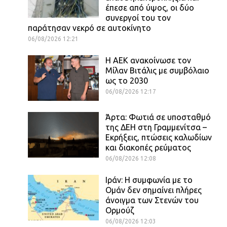
έπεσε από ύψος, οι δύο
συνεργοί του τον
παράτησαν νεκρό σε αυτοκίνητο
06/08/2026 12:21
H ΑΕΚ ανακοίνωσε τον
Μίλαν Βιτάλις με συμβόλαιο
ως το 2030
06/08/2026 12:17
Άρτα: Φωτιά σε υποσταθμό
της ΔΕΗ στη Γραμμενίτσα –
Εκρήξεις, πτώσεις καλωδίων
και διακοπές ρεύματος
06/08/2026 12:08
Ιράν: Η συμφωνία με το
Ομάν δεν σημαίνει πλήρες
άνοιγμα των Στενών του
Ορμούζ
06/08/2026 12:03