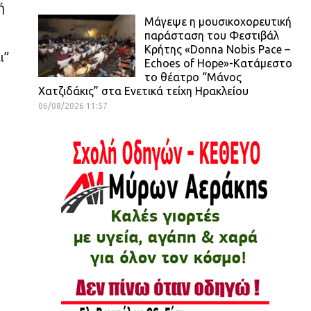
ή
Μάγεψε η μουσικοχορευτική
παράσταση του Φεστιβάλ
Κρήτης «Donna Nobis Pace –
ι”
Echoes of Hope»-Κατάμεστο
το θέατρο “Μάνος
Χατζιδάκις” στα Ενετικά τείχη Ηρακλείου
06/08/2026 11:57