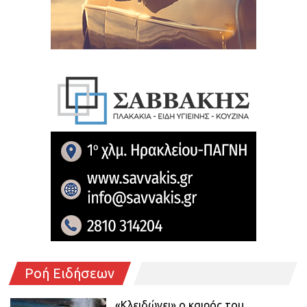
Ροή Ειδήσεων
«Κλειδώνει» ο καιρός του