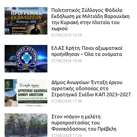
Πολιτιστικός Σύλλογος Φόδελε:
Εκδήλωση με Μιλτιάδη Βαρουχάκη
την Κυριακή στην πλατεία του
χωριού
07/08/2026 18:58
ΕΛ.ΑΣ Κρήτη: Ποιοι αξιωματικοί
προήχθησαν – Όλα τα ονόματα
07/08/2026 18:48
Δήμος Ανωγείων: Ένταξη έργου
αγροτικής οδοποιίας στο
Στρατηγικό Σχέδιο ΚΑΠ 2023–2027
07/08/2026 17:48
Στον «πάγο» η μελέτη
πυροπροστασίας του
Φοινικόδασους του Πρέβελη
07/08/2026 17:36