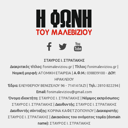
ΣΤΑΥΡΟΣ Ι. ΣΤΡΑΤΑΚΗΣ
Διακριτικός τίτλος:
fonimaleviziou.gr |
Τίτλος:
fonimaleviziou.gr |
Νομική μορφή:
ΑΤΟΜΙΚΗ ΕΤΑΙΡΕΙΑ |
Α.Φ.Μ.:
038839100 -
ΔΟΥ:
ΗΡΑΚΛΕΙΟΥ
Έδρα:
ΕΛΕΥΘΕΡΙΟΥ ΒΕΝΙΖΕΛΟΥ 96 - 71414 ΓΑΖΙ |
Τηλ.:
2810 822294 |
Εmail:
fonimaleviziou@gmail.com
Όνομα ιδιοκτήτη:
ΣΤΑΥΡΟΣ Ι. ΣΤΡΑΤΑΚΗΣ |
Νόμιμος εκπρόσωπος:
ΣΤΑΥΡΟΣ Ι. ΣΤΡΑΤΑΚΗΣ |
Διευθυντής:
ΣΤΑΥΡΟΣ Ι. ΣΤΡΑΤΑΚΗΣ
Διευθυντής σύνταξης:
ΚΟΡΙΝΑ ΚΑΦΕΤΖΟΠΟΥΛΟΥ |
Διαχειριστής:
ΣΤΑΥΡΟΣ Ι. ΣΤΡΑΤΑΚΗΣ |
Δικαιούχος του ονόματος τομέα (domain
name):
ΣΤΑΥΡΟΣ Ι. ΣΤΡΑΤΑΚΗΣ