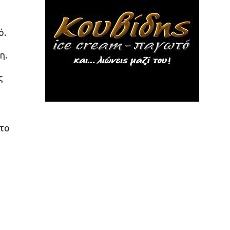
ό.
η.
ς
στο