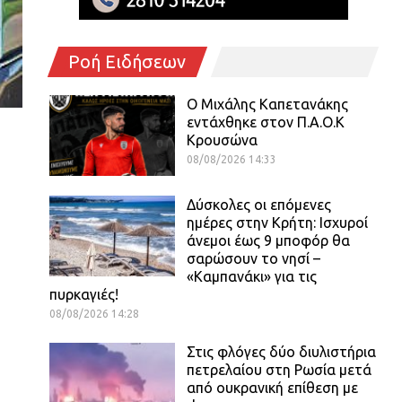
Ροή Ειδήσεων
O Mιχάλης Καπετανάκης
εντάχθηκε στον Π.Α.Ο.Κ
Κρουσώνα
08/08/2026 14:33
Δύσκολες οι επόμενες
ημέρες στην Κρήτη: Ισχυροί
άνεμοι έως 9 μποφόρ θα
σαρώσουν το νησί –
«Καμπανάκι» για τις
πυρκαγιές!
08/08/2026 14:28
Στις φλόγες δύο διυλιστήρια
πετρελαίου στη Ρωσία μετά
από ουκρανική επίθεση με