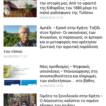
την ιστορία μας: Από το υφαντό
της Κιθαρίδας του 1880 μέχρι το
παλιό ραδιόφωνο της Τυλίσου
06/08/2026 17:53
Αμπέλι – Κρασί στην Κρήτη: Ταξίδι
στον Χρόνο- Οι οικογένειες των
Ανωγείων, οι παραγωγοί, οι έμποροι
και οι μεταφορείς που κράτησαν
ζωντανή την αγροτική παράδοση
του τόπου
06/08/2026 17:35
Νέες προθεσμίες – Ψηφιακές
υποσχέσεις – Υπαναχώρησης στη
συνυπευθυνότητα και πληρωμές
των επιδοτήσεων… στο βάθος
06/08/2026 16:00
Γεμάτα τα ξενοδοχεία στην Κρήτη –
Ο Αύγουστος καλύπτει το χαμένο
έδαφος του Ιουλίου