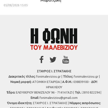
Μαματζάκη
05/08/2026 15:05
ΣΤΑΥΡΟΣ Ι. ΣΤΡΑΤΑΚΗΣ
Διακριτικός τίτλος:
fonimaleviziou.gr |
Τίτλος:
fonimaleviziou.gr |
Νομική μορφή:
ΑΤΟΜΙΚΗ ΕΤΑΙΡΕΙΑ |
Α.Φ.Μ.:
038839100 -
ΔΟΥ:
ΗΡΑΚΛΕΙΟΥ
Έδρα:
ΕΛΕΥΘΕΡΙΟΥ ΒΕΝΙΖΕΛΟΥ 96 - 71414 ΓΑΖΙ |
Τηλ.:
2810 822294 |
Εmail:
fonimaleviziou@gmail.com
Όνομα ιδιοκτήτη:
ΣΤΑΥΡΟΣ Ι. ΣΤΡΑΤΑΚΗΣ |
Νόμιμος εκπρόσωπος: