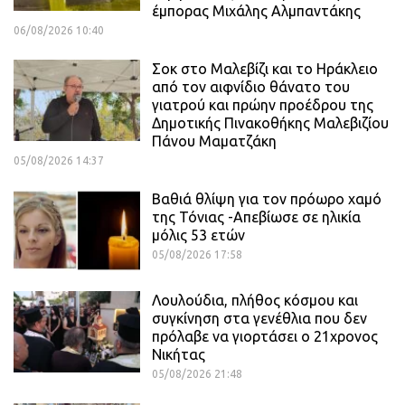
έμπορας Μιχάλης Αλμπαντάκης
06/08/2026 10:40
Σοκ στο Μαλεβίζι και το Ηράκλειο
από τον αιφνίδιο θάνατο του
γιατρού και πρώην προέδρου της
Δημοτικής Πινακοθήκης Μαλεβιζίου
Πάνου Μαματζάκη
05/08/2026 14:37
Βαθιά θλίψη για τον πρόωρο χαμό
της Τόνιας -Απεβίωσε σε ηλικία
μόλις 53 ετών
05/08/2026 17:58
Λουλούδια, πλήθος κόσμου και
συγκίνηση στα γενέθλια που δεν
πρόλαβε να γιορτάσει ο 21χρονος
Νικήτας
05/08/2026 21:48