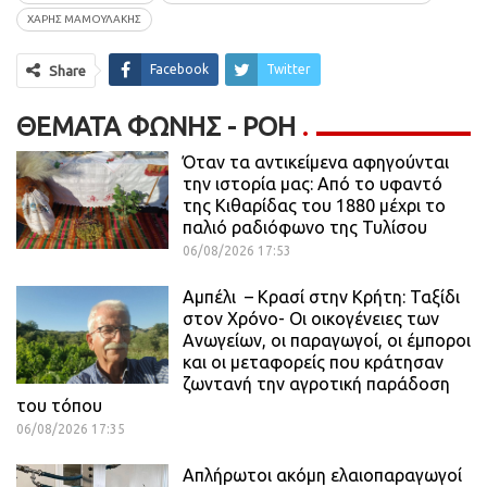
ΧΆΡΗΣ ΜΑΜΟΥΛΆΚΗΣ
Facebook
Twitter
Share
ΘΈΜΑΤΑ ΦΩΝΉΣ - ΡΟΗ
Όταν τα αντικείμενα αφηγούνται
την ιστορία μας: Από το υφαντό
της Κιθαρίδας του 1880 μέχρι το
παλιό ραδιόφωνο της Τυλίσου
06/08/2026 17:53
Αμπέλι – Κρασί στην Κρήτη: Ταξίδι
στον Χρόνο- Οι οικογένειες των
Ανωγείων, οι παραγωγοί, οι έμποροι
και οι μεταφορείς που κράτησαν
ζωντανή την αγροτική παράδοση
του τόπου
06/08/2026 17:35
Απλήρωτοι ακόμη ελαιοπαραγωγοί