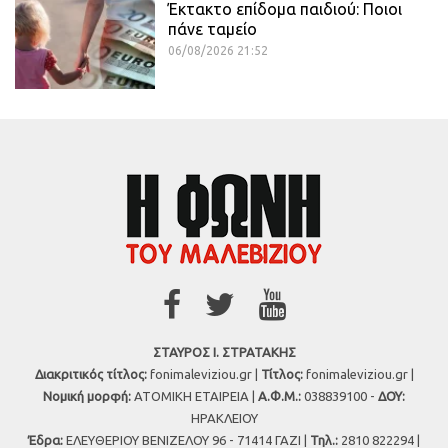
Έκτακτο επίδομα παιδιού: Ποιοι
πάνε ταμείο
06/08/2026 21:52
ΣΤΑΥΡΟΣ Ι. ΣΤΡΑΤΑΚΗΣ
Διακριτικός τίτλος:
fonimaleviziou.gr |
Τίτλος:
fonimaleviziou.gr |
Νομική μορφή:
ΑΤΟΜΙΚΗ ΕΤΑΙΡΕΙΑ |
Α.Φ.Μ.:
038839100 -
ΔΟΥ:
ΗΡΑΚΛΕΙΟΥ
Έδρα:
ΕΛΕΥΘΕΡΙΟΥ ΒΕΝΙΖΕΛΟΥ 96 - 71414 ΓΑΖΙ |
Τηλ.:
2810 822294 |