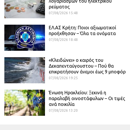
λογαριασμών του ηλεκτρικού
ρεύματος
07/08/2026 15:48
ΕΛ.ΑΣ Κρήτη: Ποιοι αξιωματικοί
προήχθησαν – Όλα τα ονόματα
07/08/2026 18:48
«Κλειδώνει» ο καιρός του
Δεκαπενταύγουστου – Πού θα
επικρατήσουν άνεμοι έως 9 μποφόρ
07/08/2026 19:25
Ένωση Ηρακλείου: Ξεκινά η
παραλαβή οινοστάφυλων – Οι τιμές
ανά ποικιλία
07/08/2026 13:20