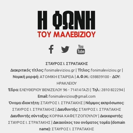
ΣΤΑΥΡΟΣ Ι. ΣΤΡΑΤΑΚΗΣ
Διακριτικός τίτλος:
fonimaleviziou.gr |
Τίτλος:
fonimaleviziou.gr |
Νομική μορφή:
ΑΤΟΜΙΚΗ ΕΤΑΙΡΕΙΑ |
Α.Φ.Μ.:
038839100 -
ΔΟΥ:
ΗΡΑΚΛΕΙΟΥ
Έδρα:
ΕΛΕΥΘΕΡΙΟΥ ΒΕΝΙΖΕΛΟΥ 96 - 71414 ΓΑΖΙ |
Τηλ.:
2810 822294 |
Εmail:
fonimaleviziou@gmail.com
Όνομα ιδιοκτήτη:
ΣΤΑΥΡΟΣ Ι. ΣΤΡΑΤΑΚΗΣ |
Νόμιμος εκπρόσωπος:
ΣΤΑΥΡΟΣ Ι. ΣΤΡΑΤΑΚΗΣ |
Διευθυντής:
ΣΤΑΥΡΟΣ Ι. ΣΤΡΑΤΑΚΗΣ
Διευθυντής σύνταξης:
ΚΟΡΙΝΑ ΚΑΦΕΤΖΟΠΟΥΛΟΥ |
Διαχειριστής:
ΣΤΑΥΡΟΣ Ι. ΣΤΡΑΤΑΚΗΣ |
Δικαιούχος του ονόματος τομέα (domain
name):
ΣΤΑΥΡΟΣ Ι. ΣΤΡΑΤΑΚΗΣ