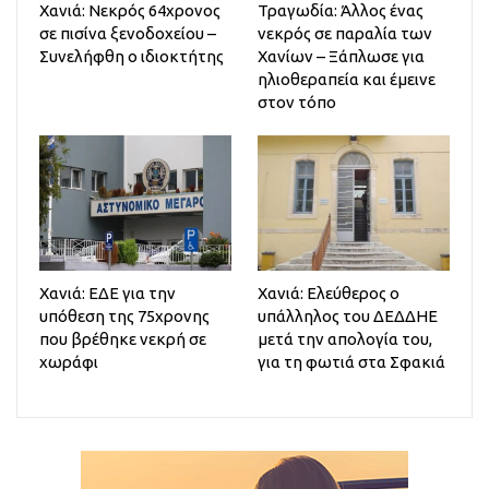
Χανιά: Νεκρός 64χρονος
Τραγωδία: Άλλος ένας
σε πισίνα ξενοδοχείου –
νεκρός σε παραλία των
Συνελήφθη ο ιδιοκτήτης
Χανίων – Ξάπλωσε για
ηλιοθεραπεία και έμεινε
στον τόπο
Χανιά: ΕΔΕ για την
Χανιά: Ελεύθερος ο
υπόθεση της 75χρονης
υπάλληλος του ΔΕΔΔΗΕ
που βρέθηκε νεκρή σε
μετά την απολογία του,
χωράφι
για τη φωτιά στα Σφακιά