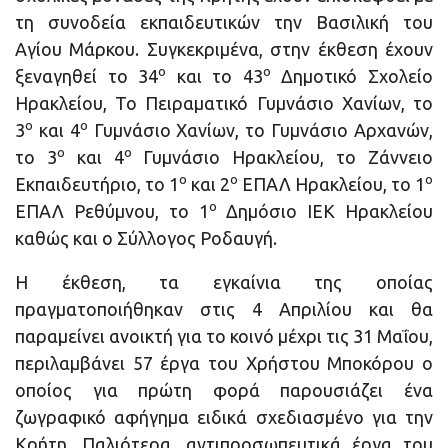
τη συνοδεία εκπαιδευτικών την Βασιλική του
Αγίου Μάρκου. Συγκεκριμένα, στην έκθεση έχουν
ο
ο
ξεναγηθεί το 34
και το 43
Δημοτικό Σχολείο
Ηρακλείου, Το Πειραματικό Γυμνάσιο Χανίων, το
ο
ο
3
και 4
Γυμνάσιο Χανίων, το Γυμνάσιο Αρχανών,
ο
ο
το 3
και 4
Γυμνάσιο Ηρακλείου, το Ζάννειο
ο
ο
ο
Εκπαιδευτήριο, το 1
και 2
ΕΠΑΛ Ηρακλείου, το 1
ο
ΕΠΑΛ Ρεθύμνου, το 1
Δημόσιο ΙΕΚ Ηρακλείου
καθώς και ο Σύλλογος Ροδαυγή.
Η έκθεση, τα εγκαίνια της οποίας
πραγματοποιήθηκαν στις 4 Απριλίου και θα
παραμείνει ανοικτή για το κοινό μέχρι τις 31 Μαΐου,
περιλαμβάνει 57 έργα του Χρήστου Μποκόρου ο
οποίος για πρώτη φορά παρουσιάζει ένα
ζωγραφικό αφήγημα ειδικά σχεδιασμένο για την
Κρήτη. Παλιότερα, αντιπροσωπευτικά έργα του