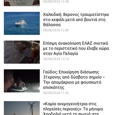
08/08/2026 12:48
Χαλκιδική: 8χρονος τραυματίστηκε
στο κεφάλι μετά από βουτιά στη
θάλασσα
08/08/2026 12:40
Επίσιμη ανακοίνωση ΕΛΑΣ σχετικά
με το περιστατικό που έλαβε χώρα
στην Αγία Πελαγία
08/08/2026 12:14
Γαύδος: Επιχείρηση διάσωσης
31χρονης από δύσβατο σημείο –
Την απομάκρυνε με φουσκωτό
επισκέπτης
08/08/2026 11:42
«Καμία ανεμογεννήτρια στις
πληγείσες περιοχές»: Το μήνυμα
Χαρδαλιά μετά τη φωτιά στη