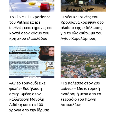
Το Olive Oil Experience
Οι νέοι και οι νέες του
του Pathos έφερε
Κρουσώνα χόρεψαν στο
διεθνείς επιστήμονες πιο
πλαίσιο της εκδήλωσης
κοντά στον κόσμο του
για το ολοκαύτωμα του
κρητικού ελαιολάδου
Αγίου Χαραλάμπους
«Αν το τραγούδι είχε
«Τα Καλέσσα στον 20ο
ψυχή»- Εκδήλωση
αιώνα» – Μια ιστορική
αφιερωμένη στον
αναδρομή μέσα από το
καλλιτέχνη Μανόλη
τετράδιο του Γιάννη
Λιδάκη και στα 100
Δασκαλάκη
χρόνια από την ίδρυση