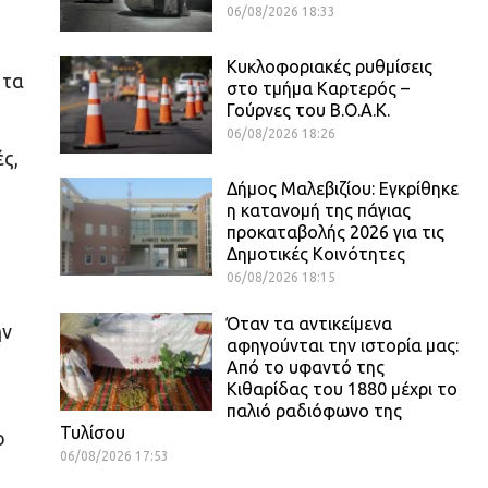
06/08/2026 18:33
Κυκλοφοριακές ρυθμίσεις
 τα
στο τμήμα Καρτερός –
Γούρνες του Β.Ο.Α.Κ.
06/08/2026 18:26
ς,
Δήμος Μαλεβιζίου: Εγκρίθηκε
η κατανομή της πάγιας
προκαταβολής 2026 για τις
Δημοτικές Κοινότητες
06/08/2026 18:15
Όταν τα αντικείμενα
ην
αφηγούνται την ιστορία μας:
Από το υφαντό της
Κιθαρίδας του 1880 μέχρι το
παλιό ραδιόφωνο της
Τυλίσου
ο
06/08/2026 17:53