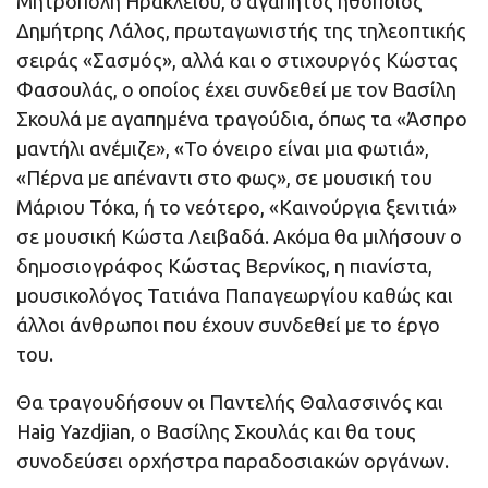
Μητρόπολη Ηρακλείου, ο αγαπητός ηθοποιός
Δημήτρης Λάλος, πρωταγωνιστής της τηλεοπτικής
σειράς «Σασμός», αλλά και ο στιχουργός Κώστας
Φασουλάς, ο οποίος έχει συνδεθεί με τον Βασίλη
Σκουλά με αγαπημένα τραγούδια, όπως τα «Άσπρο
μαντήλι ανέμιζε», «Το όνειρο είναι μια φωτιά»,
«Πέρνα με απέναντι στο φως», σε μουσική του
Μάριου Τόκα, ή το νεότερο, «Καινούργια ξενιτιά»
σε μουσική Κώστα Λειβαδά. Ακόμα θα μιλήσουν ο
δημοσιογράφος Κώστας Βερνίκος, η πιανίστα,
μουσικολόγος Τατιάνα Παπαγεωργίου καθώς και
άλλοι άνθρωποι που έχουν συνδεθεί με το έργο
του.
Θα τραγουδήσουν οι Παντελής Θαλασσινός και
Haig Yazdjian, ο Βασίλης Σκουλάς και θα τους
συνοδεύσει ορχήστρα παραδοσιακών οργάνων.