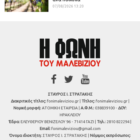
07/08/2026 13:20
ΣΤΑΥΡΟΣ Ι. ΣΤΡΑΤΑΚΗΣ
Διακριτικός τίτλος:
fonimaleviziou.gr |
Τίτλος:
fonimaleviziou.gr |
Νομική μορφή:
ΑΤΟΜΙΚΗ ΕΤΑΙΡΕΙΑ |
Α.Φ.Μ.:
038839100 -
ΔΟΥ:
ΗΡΑΚΛΕΙΟΥ
Έδρα:
ΕΛΕΥΘΕΡΙΟΥ ΒΕΝΙΖΕΛΟΥ 96 - 71414 ΓΑΖΙ |
Τηλ.:
2810 822294 |
Εmail:
fonimaleviziou@gmail.com
Όνομα ιδιοκτήτη:
ΣΤΑΥΡΟΣ Ι. ΣΤΡΑΤΑΚΗΣ |
Νόμιμος εκπρόσωπος: