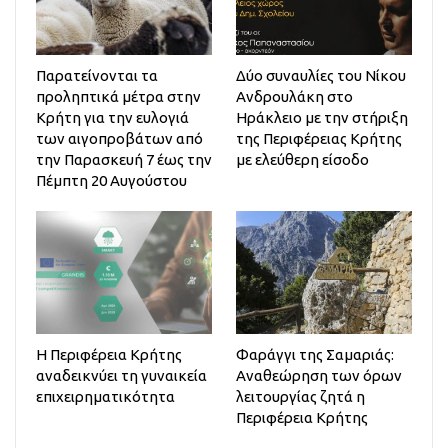
Παρατείνονται τα
Δύο συναυλίες του Νίκου
προληπτικά μέτρα στην
Ανδρουλάκη στο
Κρήτη για την ευλογιά
Ηράκλειο με την στήριξη
των αιγοπροβάτων από
της Περιφέρειας Κρήτης
την Παρασκευή 7 έως την
με ελεύθερη είσοδο
Πέμπτη 20 Αυγούστου
Η Περιφέρεια Κρήτης
Φαράγγι της Σαμαριάς:
αναδεικνύει τη γυναικεία
Αναθεώρηση των όρων
επιχειρηματικότητα
λειτουργίας ζητά η
Περιφέρεια Κρήτης