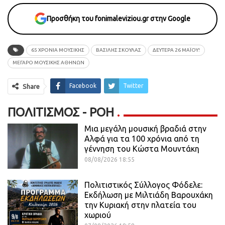
Προσθήκη του fonimaleviziou.gr στην Google
65 ΧΡΌΝΙΑ ΜΟΥΣΙΚΉΣ
ΒΑΣΙΛΗΣ ΣΚΟΥΛΑΣ
ΔΕΥΤΈΡΑ 26 ΜΑΪ́ΟΥ!
ΜΈΓΑΡΟ ΜΟΥΣΙΚΉΣ ΑΘΗΝΏΝ
Facebook
Twitter
Share
ΠΟΛΙΤΙΣΜΌΣ - ΡΟΗ
Μια μεγάλη μουσική βραδιά στην
Αλφά για τα 100 χρόνια από τη
γέννηση του Κώστα Μουντάκη
08/08/2026 18:55
Πολιτιστικός Σύλλογος Φόδελε:
Εκδήλωση με Μιλτιάδη Βαρουχάκη
την Κυριακή στην πλατεία του
χωριού