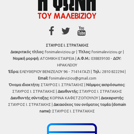
ΣΤΑΥΡΟΣ Ι. ΣΤΡΑΤΑΚΗΣ
Διακριτικός τίτλος:
fonimaleviziou.gr |
Τίτλος:
fonimaleviziou.gr |
Νομική μορφή:
ΑΤΟΜΙΚΗ ΕΤΑΙΡΕΙΑ |
Α.Φ.Μ.:
038839100 -
ΔΟΥ:
ΗΡΑΚΛΕΙΟΥ
Έδρα:
ΕΛΕΥΘΕΡΙΟΥ ΒΕΝΙΖΕΛΟΥ 96 - 71414 ΓΑΖΙ |
Τηλ.:
2810 822294 |
Εmail:
fonimaleviziou@gmail.com
Όνομα ιδιοκτήτη:
ΣΤΑΥΡΟΣ Ι. ΣΤΡΑΤΑΚΗΣ |
Νόμιμος εκπρόσωπος:
ΣΤΑΥΡΟΣ Ι. ΣΤΡΑΤΑΚΗΣ |
Διευθυντής:
ΣΤΑΥΡΟΣ Ι. ΣΤΡΑΤΑΚΗΣ
Διευθυντής σύνταξης:
ΚΟΡΙΝΑ ΚΑΦΕΤΖΟΠΟΥΛΟΥ |
Διαχειριστής:
ΣΤΑΥΡΟΣ Ι. ΣΤΡΑΤΑΚΗΣ |
Δικαιούχος του ονόματος τομέα (domain
name):
ΣΤΑΥΡΟΣ Ι. ΣΤΡΑΤΑΚΗΣ