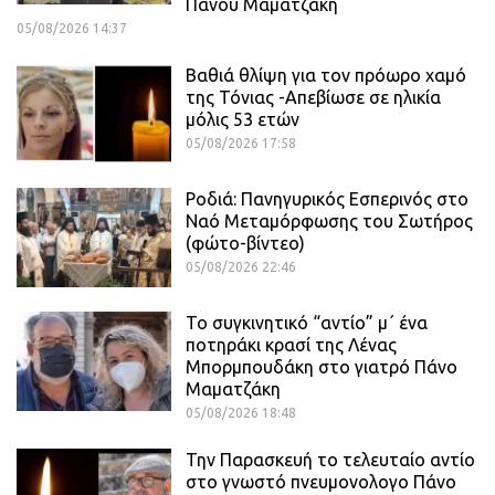
Πάνου Μαματζάκη
05/08/2026 14:37
Βαθιά θλίψη για τον πρόωρο χαμό
της Τόνιας -Απεβίωσε σε ηλικία
μόλις 53 ετών
05/08/2026 17:58
Ροδιά: Πανηγυρικός Εσπερινός στο
Ναό Μεταμόρφωσης του Σωτήρος
(φώτο-βίντεο)
05/08/2026 22:46
Το συγκινητικό “αντίο” μ΄ ένα
ποτηράκι κρασί της Λένας
Μπορμπουδάκη στο γιατρό Πάνο
Μαματζάκη
05/08/2026 18:48
Την Παρασκευή το τελευταίο αντίο
στο γνωστό πνευμονολογο Πάνο