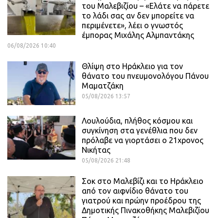
του Μαλεβιζίου – «Ελάτε να πάρετε
το λάδι σας αν δεν μπορείτε να
περιμένετε», λέει ο γνωστός
έμπορας Μιχάλης Αλμπαντάκης
06/08/2026 10:40
Θλίψη στο Ηράκλειο για τον
θάνατο του πνευμονολόγου Πάνου
Μαματζάκη
05/08/2026 13:57
Λουλούδια, πλήθος κόσμου και
συγκίνηση στα γενέθλια που δεν
πρόλαβε να γιορτάσει ο 21χρονος
Νικήτας
05/08/2026 21:48
Σοκ στο Μαλεβίζι και το Ηράκλειο
από τον αιφνίδιο θάνατο του
γιατρού και πρώην προέδρου της
Δημοτικής Πινακοθήκης Μαλεβιζίου