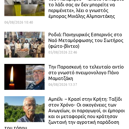
το λάδι σας αν δεν μπορείτε να
περιμένετε», λέει ο γνωστός
έμπορας Μιχάλης Αλμπαντάκης
06/08/2026 10:40
Ροδιά: Πανηγυρικός Εσπερινός στο
Ναό Μεταμόρφωσης του Σωτήρος
(φώτο-βίντεο)
05/08/2026 22:46
Την Παρασκευή το τελευταίο αντίο
στο γνωστό πνευμονολογο Πάνο
Μαματζάκη
06/08/2026 13:37
Αμπέλι – Κρασί στην Κρήτη: Ταξίδι
στον Χρόνο- Οι οικογένειες των
Ανωγείων, οι παραγωγοί, οι έμποροι
και οι μεταφορείς που κράτησαν
ζωντανή την αγροτική παράδοση
του τόπου