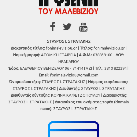
ΣΤΑΥΡΟΣ Ι. ΣΤΡΑΤΑΚΗΣ
Διακριτικός τίτλος:
fonimaleviziou.gr |
Τίτλος:
fonimaleviziou.gr |
Νομική μορφή:
ΑΤΟΜΙΚΗ ΕΤΑΙΡΕΙΑ |
Α.Φ.Μ.:
038839100 -
ΔΟΥ:
ΗΡΑΚΛΕΙΟΥ
Έδρα:
ΕΛΕΥΘΕΡΙΟΥ ΒΕΝΙΖΕΛΟΥ 96 - 71414 ΓΑΖΙ |
Τηλ.:
2810 822294 |
Εmail:
fonimaleviziou@gmail.com
Όνομα ιδιοκτήτη:
ΣΤΑΥΡΟΣ Ι. ΣΤΡΑΤΑΚΗΣ |
Νόμιμος εκπρόσωπος:
ΣΤΑΥΡΟΣ Ι. ΣΤΡΑΤΑΚΗΣ |
Διευθυντής:
ΣΤΑΥΡΟΣ Ι. ΣΤΡΑΤΑΚΗΣ
Διευθυντής σύνταξης:
ΚΟΡΙΝΑ ΚΑΦΕΤΖΟΠΟΥΛΟΥ |
Διαχειριστής:
ΣΤΑΥΡΟΣ Ι. ΣΤΡΑΤΑΚΗΣ |
Δικαιούχος του ονόματος τομέα (domain
name):
ΣΤΑΥΡΟΣ Ι. ΣΤΡΑΤΑΚΗΣ