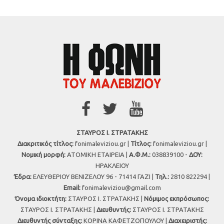
ΣΤΑΥΡΟΣ Ι. ΣΤΡΑΤΑΚΗΣ
Διακριτικός τίτλος:
fonimaleviziou.gr |
Τίτλος:
fonimaleviziou.gr |
Νομική μορφή:
ΑΤΟΜΙΚΗ ΕΤΑΙΡΕΙΑ |
Α.Φ.Μ.:
038839100 -
ΔΟΥ:
ΗΡΑΚΛΕΙΟΥ
Έδρα:
ΕΛΕΥΘΕΡΙΟΥ ΒΕΝΙΖΕΛΟΥ 96 - 71414 ΓΑΖΙ |
Τηλ.:
2810 822294 |
Εmail:
fonimaleviziou@gmail.com
Όνομα ιδιοκτήτη:
ΣΤΑΥΡΟΣ Ι. ΣΤΡΑΤΑΚΗΣ |
Νόμιμος εκπρόσωπος:
ΣΤΑΥΡΟΣ Ι. ΣΤΡΑΤΑΚΗΣ |
Διευθυντής:
ΣΤΑΥΡΟΣ Ι. ΣΤΡΑΤΑΚΗΣ
Διευθυντής σύνταξης:
ΚΟΡΙΝΑ ΚΑΦΕΤΖΟΠΟΥΛΟΥ |
Διαχειριστής: