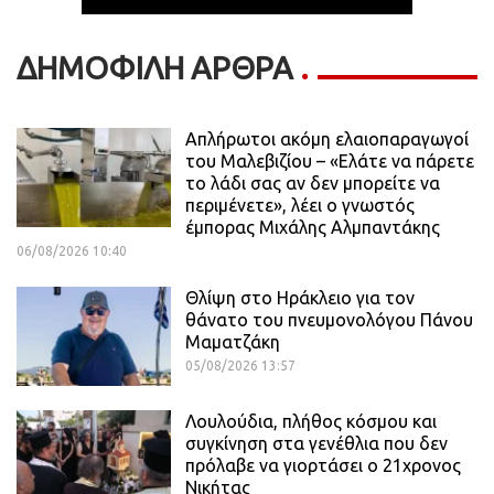
ΔΗΜΟΦΙΛΗ ΑΡΘΡΑ
Απλήρωτοι ακόμη ελαιοπαραγωγοί
του Μαλεβιζίου – «Ελάτε να πάρετε
το λάδι σας αν δεν μπορείτε να
περιμένετε», λέει ο γνωστός
έμπορας Μιχάλης Αλμπαντάκης
06/08/2026 10:40
Θλίψη στο Ηράκλειο για τον
θάνατο του πνευμονολόγου Πάνου
Μαματζάκη
05/08/2026 13:57
Λουλούδια, πλήθος κόσμου και
συγκίνηση στα γενέθλια που δεν
πρόλαβε να γιορτάσει ο 21χρονος
Νικήτας