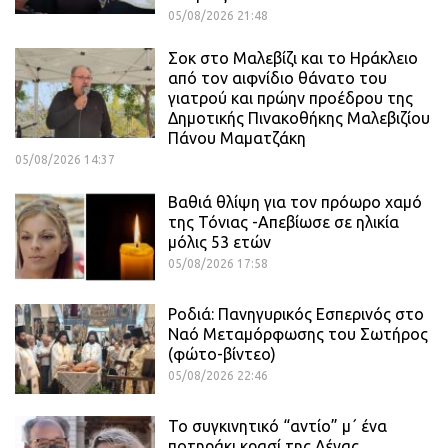
05/08/2026 21:48
Σοκ στο Μαλεβίζι και το Ηράκλειο
από τον αιφνίδιο θάνατο του
γιατρού και πρώην προέδρου της
Δημοτικής Πινακοθήκης Μαλεβιζίου
Πάνου Μαματζάκη
05/08/2026 14:37
Βαθιά θλίψη για τον πρόωρο χαμό
της Τόνιας -Απεβίωσε σε ηλικία
μόλις 53 ετών
05/08/2026 17:58
Ροδιά: Πανηγυρικός Εσπερινός στο
Ναό Μεταμόρφωσης του Σωτήρος
(φώτο-βίντεο)
05/08/2026 22:46
Το συγκινητικό “αντίο” μ΄ ένα
ποτηράκι κρασί της Λένας