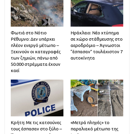
Φωτιά στο Νότιο
Ηράκλειο: Νέο χτύπημα
Ρέθυμνο: Δεν υπάρχει
σε χώρο στάθμευσης στο
πλέον ενεργό μέτωπο –
αεροδρόμιο – Άγνωστοι
Ξεκινούν οι καταγραφές
“έσπασαν” τουλάχιστον 7
των ζημιών, πάνω από
αυτοκίνητα
50.000 στρέμματα έχουν
καεί
Κρήτη: Με τις κατσούνες
«Μετρά πληγές» το
τους έσπασαν στο ξύλο –
παραλιακό μέτωπο της