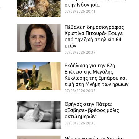
στην Ινδονησία
α
07/08/2026 20:41
Πέθανε η δημοσιογράφος
Χριστίνα Πιτουρά- Έφυγε
από την ζωή σε ηλικία 64
ετών
07/08/2026 20:37
Εκδήλωση για την 82η
Επέτειο της Μεγάλης
Κύκλωσης της Εμπάρου και
τιμή στη Μνήμη των ηρώων
07/08/2026 20:35
Θρήνος στην Πάτρα:
«Έσβησε» βρέφος μόλις
οκτώ ημερών
07/08/2026 20:30
Νέα πυρκαγιά στη Σητεία-