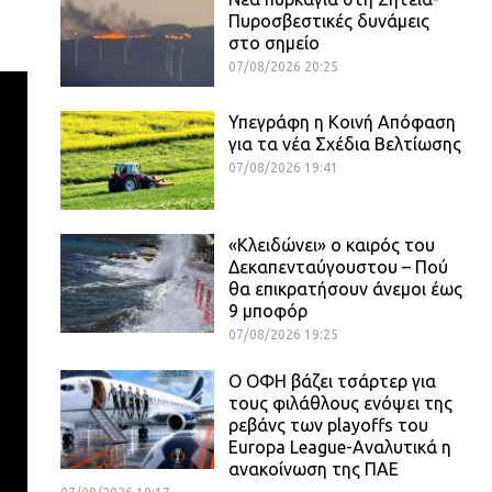
Πυροσβεστικές δυνάμεις
στο σημείο
07/08/2026 20:25
Υπεγράφη η Κοινή Απόφαση
για τα νέα Σχέδια Βελτίωσης
07/08/2026 19:41
«Κλειδώνει» ο καιρός του
Δεκαπενταύγουστου – Πού
θα επικρατήσουν άνεμοι έως
9 μποφόρ
07/08/2026 19:25
Ο ΟΦΗ βάζει τσάρτερ για
τους φιλάθλους ενόψει της
ρεβάνς των playoffs του
Europa League-Αναλυτικά η
ανακοίνωση της ΠΑΕ