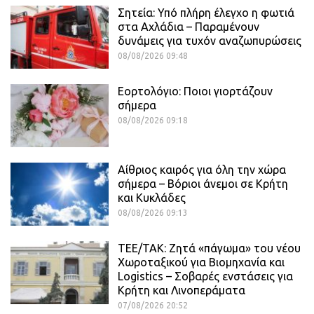
Σητεία: Υπό πλήρη έλεγχο η φωτιά
στα Αχλάδια – Παραμένουν
δυνάμεις για τυχόν αναζωπυρώσεις
08/08/2026 09:48
Εορτολόγιο: Ποιοι γιορτάζουν
σήμερα
08/08/2026 09:18
Αίθριος καιρός για όλη την χώρα
σήμερα – Βόριοι άνεμοι σε Κρήτη
και Κυκλάδες
08/08/2026 09:13
ΤΕΕ/ΤΑΚ: Ζητά «πάγωμα» του νέου
Χωροταξικού για Βιομηχανία και
Logistics – Σοβαρές ενστάσεις για
Κρήτη και Λινοπεράματα
07/08/2026 20:52