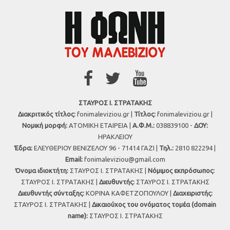
ΣΤΑΥΡΟΣ Ι. ΣΤΡΑΤΑΚΗΣ
Διακριτικός τίτλος:
fonimaleviziou.gr |
Τίτλος:
fonimaleviziou.gr |
Νομική μορφή:
ΑΤΟΜΙΚΗ ΕΤΑΙΡΕΙΑ |
Α.Φ.Μ.:
038839100 -
ΔΟΥ:
ΗΡΑΚΛΕΙΟΥ
Έδρα:
ΕΛΕΥΘΕΡΙΟΥ ΒΕΝΙΖΕΛΟΥ 96 - 71414 ΓΑΖΙ |
Τηλ.:
2810 822294 |
Εmail:
fonimaleviziou@gmail.com
Όνομα ιδιοκτήτη:
ΣΤΑΥΡΟΣ Ι. ΣΤΡΑΤΑΚΗΣ |
Νόμιμος εκπρόσωπος:
ΣΤΑΥΡΟΣ Ι. ΣΤΡΑΤΑΚΗΣ |
Διευθυντής:
ΣΤΑΥΡΟΣ Ι. ΣΤΡΑΤΑΚΗΣ
Διευθυντής σύνταξης:
ΚΟΡΙΝΑ ΚΑΦΕΤΖΟΠΟΥΛΟΥ |
Διαχειριστής:
ΣΤΑΥΡΟΣ Ι. ΣΤΡΑΤΑΚΗΣ |
Δικαιούχος του ονόματος τομέα (domain
name):
ΣΤΑΥΡΟΣ Ι. ΣΤΡΑΤΑΚΗΣ