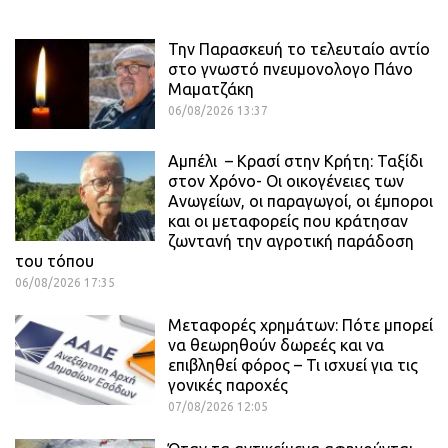
Την Παρασκευή το τελευταίο αντίο
στο γνωστό πνευμονολογο Πάνο
Μαματζάκη
06/08/2026 13:37
Αμπέλι – Κρασί στην Κρήτη: Ταξίδι
στον Χρόνο- Οι οικογένειες των
Ανωγείων, οι παραγωγοί, οι έμποροι
και οι μεταφορείς που κράτησαν
ζωντανή την αγροτική παράδοση
του τόπου
06/08/2026 17:35
Μεταφορές χρημάτων: Πότε μπορεί
να θεωρηθούν δωρεές και να
επιβληθεί φόρος – Τι ισχυεί για τις
γονικές παροχές
07/08/2026 12:05