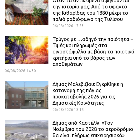
Όταν τα αντικείμενα αφηγούνται
την ιστορία μας: Από το υφαντό
της Κιθαρίδας του 1880 μέχρι το
παλιό ραδιόφωνο της Τυλίσου
06/08/2026 17:53
Τρύγος με …οδηγό την ποιότητα –
Τιμές και πληρωμές στα
οινοστάφυλλα με βάση τα ποιοτικά
κριτήρια υπό το βάρος των
αποθεμάτων
06/08/2026 14:30
Δήμος Μαλεβιζίου: Εγκρίθηκε η
κατανομή της πάγιας
προκαταβολής 2026 για τις
Δημοτικές Κοινότητες
06/08/2026 18:15
Δήμας από Καστέλλι: «Τον
Νοέμβριο του 2028 το αεροδρόμιο
θα είναι πλήρως επιχειρησιακό»