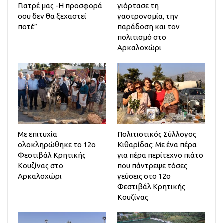
Γιατρέ μας -Η προσφορά
γιόρτασε τη
σου δεν θα ξεχαστεί
γαστρονομία, την
ποτέ”
παράδοση και τον
πολιτισμό στο
Αρκαλοχώρι
Με επιτυχία
Πολιτιστικός Σύλλογος
ολοκληρώθηκε το 12ο
Κιθαρίδας: Με ένα πέρα
Φεστιβάλ Κρητικής
για πέρα περίτεχνο πιάτο
Κουζίνας στο
που πάντρεψε τόσες
Αρκαλοχώρι
γεύσεις στο 12ο
Φεστιβάλ Κρητικής
Κουζίνας