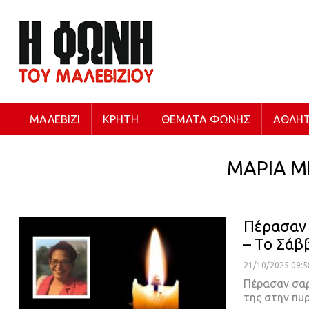
ΜΑΛΕΒΊΖΙ
ΚΡΉΤΗ
ΘΈΜΑΤΑ ΦΩΝΉΣ
ΑΘΛΗΤ
ΜΑΡΙΑ 
Πέρασαν 
– Το Σάβ
21/10/2025 09:5
Πέρασαν σαρ
της στην πυ