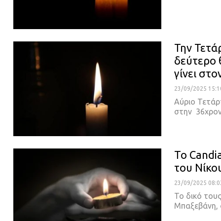
Την Τετά
δεύτερο 
γίνει στ
23/09/2025 15:1
Αύριο Τετάρτ
στην 36χρο
Το Candi
του Νίκο
23/09/2025 08:0
Το δικό του
Μπαξεβάνη, 