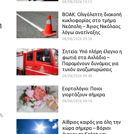
08/08/2026 10:13
ΒΟΑΚ: Ολιγόλεπτη διακοπή
κυκλοφορίας στο τμήμα
η
Νεάπολη – Άγιος Νικόλαος
λόγω ανατίναξης
08/08/2026 09:56
Σητεία: Υπό πλήρη έλεγχο η
φωτιά στα Αχλάδια –
Παραμένουν δυνάμεις για
τυχόν αναζωπυρώσεις
08/08/2026 09:48
Εορτολόγιο: Ποιοι
γιορτάζουν σήμερα
08/08/2026 09:18
η,
Αίθριος καιρός για όλη την
χώρα σήμερα – Βόριοι
άνεμοι σε Κρήτη και