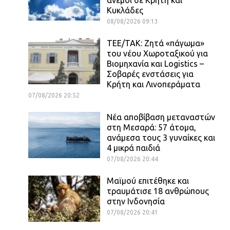
Κυκλάδες
08/08/2026 09:13
ΤΕΕ/ΤΑΚ: Ζητά «πάγωμα»
του νέου Χωροταξικού για
Βιομηχανία και Logistics –
Σοβαρές ενστάσεις για
Κρήτη και Λινοπεράματα
07/08/2026 20:52
Νέα αποβίβαση μεταναστών
στη Μεσαρά: 57 άτομα,
ανάμεσα τους 3 γυναίκες και
4 μικρά παιδιά
07/08/2026 20:44
Μαϊμού επιτέθηκε και
τραυμάτισε 18 ανθρώπους
στην Ινδονησία
07/08/2026 20:41