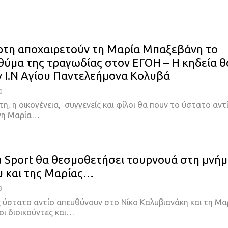
ρτη αποχαιρετούν τη Μαρία Μπαξεβάνη το
θύμα της τραγωδίας στον ΕΓΟΗ – Η κηδεία θ
ον Ι.Ν Αγίου Παντελεήμονα Κολυβά
0
η, η οικογένεια, συγγενείς και φίλοι θα πουν το ύστατο αντ
νη Μαρία…
a Sport θα θεσμοθετήσει τουρνουά στη μνή
υ και της Μαρίας…
3
ς ύστατο αντίο απευθύνουν στο Νίκο Καλυβιανάκη και τη Μα
οι διοικούντες και…