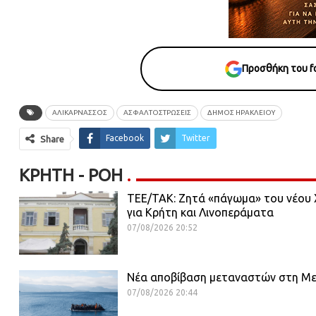
Προσθήκη του fo
ΑΛΙΚΑΡΝΑΣΣΌΣ
ΑΣΦΑΛΤΟΣΤΡΏΣΕΙΣ
ΔΗΜΟΣ ΗΡΑΚΛΕΙΟΥ
Facebook
Twitter
Share
ΚΡΉΤΗ - ΡΟΗ
ΤΕΕ/ΤΑΚ: Ζητά «πάγωμα» του νέου Χ
για Κρήτη και Λινοπεράματα
07/08/2026 20:52
Νέα αποβίβαση μεταναστών στη Μεσα
07/08/2026 20:44