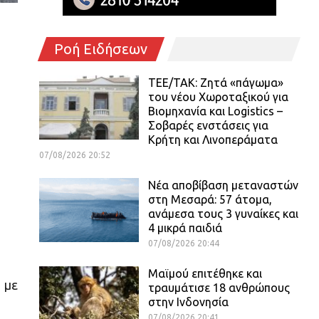
Ροή Ειδήσεων
ΤΕΕ/ΤΑΚ: Ζητά «πάγωμα»
του νέου Χωροταξικού για
Βιομηχανία και Logistics –
Σοβαρές ενστάσεις για
Κρήτη και Λινοπεράματα
07/08/2026 20:52
Νέα αποβίβαση μεταναστών
στη Μεσαρά: 57 άτομα,
ανάμεσα τους 3 γυναίκες και
4 μικρά παιδιά
07/08/2026 20:44
Μαϊμού επιτέθηκε και
 με
τραυμάτισε 18 ανθρώπους
στην Ινδονησία
07/08/2026 20:41