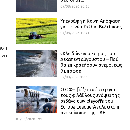
07/08/2026 20:25
Υπεγράφη η Κοινή Απόφαση
για τα νέα Σχέδια Βελτίωσης
07/08/2026 19:41
ηση
«Κλειδώνει» ο καιρός του
 να
Δεκαπενταύγουστου – Πού
θα επικρατήσουν άνεμοι έως
9 μποφόρ
07/08/2026 19:25
Ο ΟΦΗ βάζει τσάρτερ για
τους φιλάθλους ενόψει της
ρεβάνς των playoffs του
Europa League-Αναλυτικά η
ανακοίνωση της ΠΑΕ
07/08/2026 19:17