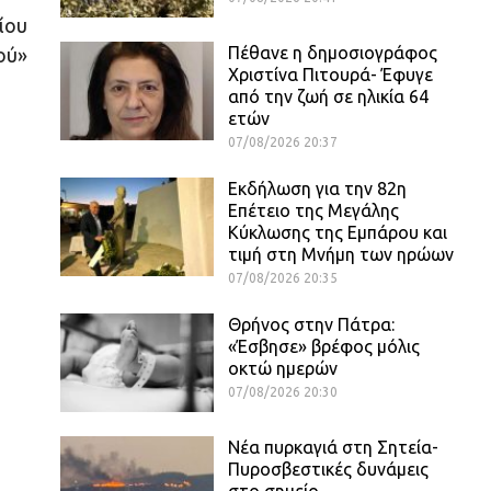
ίου
Πέθανε η δημοσιογράφος
ού»
Χριστίνα Πιτουρά- Έφυγε
από την ζωή σε ηλικία 64
ετών
07/08/2026 20:37
Εκδήλωση για την 82η
Επέτειο της Μεγάλης
Κύκλωσης της Εμπάρου και
τιμή στη Μνήμη των ηρώων
07/08/2026 20:35
Θρήνος στην Πάτρα:
«Έσβησε» βρέφος μόλις
οκτώ ημερών
07/08/2026 20:30
Νέα πυρκαγιά στη Σητεία-
Πυροσβεστικές δυνάμεις
στο σημείο