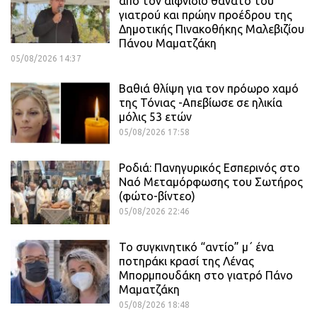
από τον αιφνίδιο θάνατο του
γιατρού και πρώην προέδρου της
Δημοτικής Πινακοθήκης Μαλεβιζίου
Πάνου Μαματζάκη
05/08/2026 14:37
Βαθιά θλίψη για τον πρόωρο χαμό
της Τόνιας -Απεβίωσε σε ηλικία
μόλις 53 ετών
05/08/2026 17:58
Ροδιά: Πανηγυρικός Εσπερινός στο
Ναό Μεταμόρφωσης του Σωτήρος
(φώτο-βίντεο)
05/08/2026 22:46
Το συγκινητικό “αντίο” μ΄ ένα
ποτηράκι κρασί της Λένας
Μπορμπουδάκη στο γιατρό Πάνο
Μαματζάκη
05/08/2026 18:48