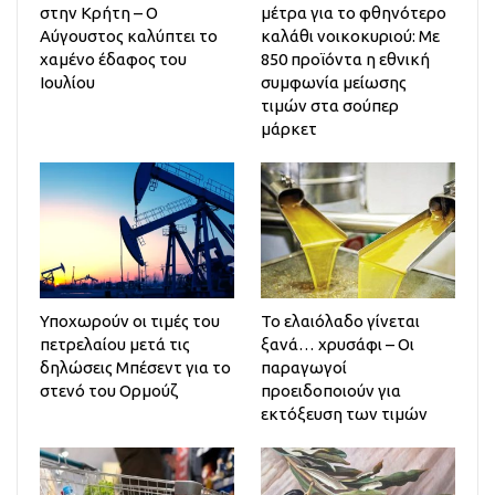
στην Κρήτη – Ο
μέτρα για το φθηνότερο
Αύγουστος καλύπτει το
καλάθι νοικοκυριού: Με
χαμένο έδαφος του
850 προϊόντα η εθνική
Ιουλίου
συμφωνία μείωσης
τιμών στα σούπερ
μάρκετ
Υποχωρούν οι τιμές του
Το ελαιόλαδο γίνεται
πετρελαίου μετά τις
ξανά… χρυσάφι – Οι
δηλώσεις Μπέσεντ για το
παραγωγοί
στενό του Ορμούζ
προειδοποιούν για
εκτόξευση των τιμών