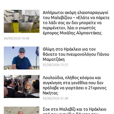
Απλήρωτοι ακόμη ελαιοπαραγωγοί
του Μαλεβιζίου – «Ελάτε να πάρετε
το λάδι σας αν δεν μπορείτε να
περιμένετε», λέει ο γνωστός
έμπορας Μιχάλης Αλμπαντάκης
06/08/2026 10:40
Θλίψη στο Ηράκλειο για τον
θάνατο του πνευμονολόγου Πάνου
Μαματζάκη
05/08/2026 13:57
Λουλούδια, πλήθος κόσμου και
συγκίνηση στα γενέθλια που δεν
πρόλαβε να γιορτάσει ο 21χρονος
Νικήτας
05/08/2026 21:48
Σοκ στο Μαλεβίζι και το Ηράκλειο