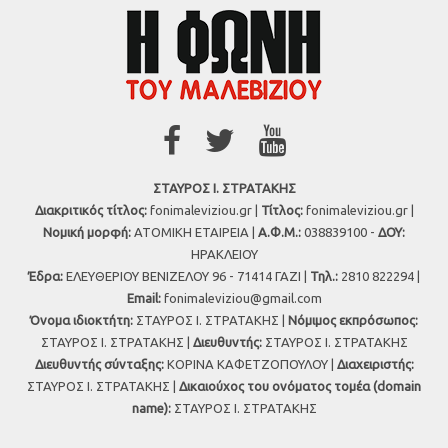
ΣΤΑΥΡΟΣ Ι. ΣΤΡΑΤΑΚΗΣ
Διακριτικός τίτλος:
fonimaleviziou.gr |
Τίτλος:
fonimaleviziou.gr |
Νομική μορφή:
ΑΤΟΜΙΚΗ ΕΤΑΙΡΕΙΑ |
Α.Φ.Μ.:
038839100 -
ΔΟΥ:
ΗΡΑΚΛΕΙΟΥ
Έδρα:
ΕΛΕΥΘΕΡΙΟΥ ΒΕΝΙΖΕΛΟΥ 96 - 71414 ΓΑΖΙ |
Τηλ.:
2810 822294 |
Εmail:
fonimaleviziou@gmail.com
Όνομα ιδιοκτήτη:
ΣΤΑΥΡΟΣ Ι. ΣΤΡΑΤΑΚΗΣ |
Νόμιμος εκπρόσωπος:
ΣΤΑΥΡΟΣ Ι. ΣΤΡΑΤΑΚΗΣ |
Διευθυντής:
ΣΤΑΥΡΟΣ Ι. ΣΤΡΑΤΑΚΗΣ
Διευθυντής σύνταξης:
ΚΟΡΙΝΑ ΚΑΦΕΤΖΟΠΟΥΛΟΥ |
Διαχειριστής:
ΣΤΑΥΡΟΣ Ι. ΣΤΡΑΤΑΚΗΣ |
Δικαιούχος του ονόματος τομέα (domain
name):
ΣΤΑΥΡΟΣ Ι. ΣΤΡΑΤΑΚΗΣ