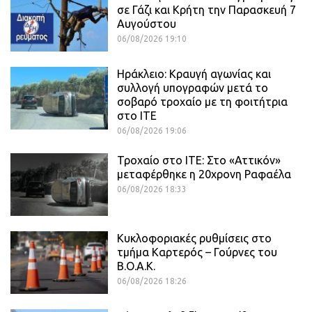
σε Γάζι και Κρήτη την Παρασκευή 7
Αυγούστου
06/08/2026 19:10
Ηράκλειο: Κραυγή αγωνίας και
συλλογή υπογραφών μετά το
σοβαρό τροχαίο με τη φοιτήτρια
στο ΙΤΕ
06/08/2026 19:06
Τροχαίο στο ΙΤΕ: Στο «Αττικόν»
μεταφέρθηκε η 20χρονη Ραφαέλα
06/08/2026 18:33
Κυκλοφοριακές ρυθμίσεις στο
τμήμα Καρτερός – Γούρνες του
Β.Ο.Α.Κ.
06/08/2026 18:26