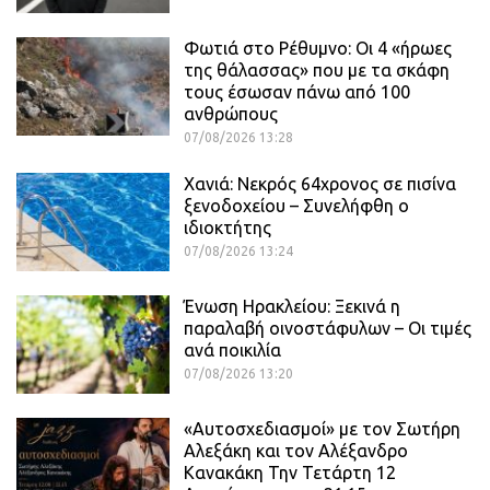
Φωτιά στο Ρέθυμνο: Οι 4 «ήρωες
της θάλασσας» που με τα σκάφη
τους έσωσαν πάνω από 100
ανθρώπους
07/08/2026 13:28
Χανιά: Νεκρός 64χρονος σε πισίνα
ξενοδοχείου – Συνελήφθη ο
ιδιοκτήτης
07/08/2026 13:24
Ένωση Ηρακλείου: Ξεκινά η
παραλαβή οινοστάφυλων – Οι τιμές
ανά ποικιλία
07/08/2026 13:20
«Αυτοσχεδιασμοί» με τον Σωτήρη
Αλεξάκη και τον Αλέξανδρο
Κανακάκη Την Τετάρτη 12