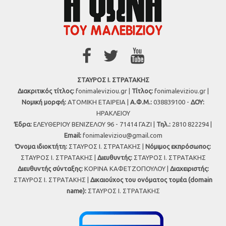
ΣΤΑΥΡΟΣ Ι. ΣΤΡΑΤΑΚΗΣ
Διακριτικός τίτλος:
fonimaleviziou.gr |
Τίτλος:
fonimaleviziou.gr |
Νομική μορφή:
ΑΤΟΜΙΚΗ ΕΤΑΙΡΕΙΑ |
Α.Φ.Μ.:
038839100 -
ΔΟΥ:
ΗΡΑΚΛΕΙΟΥ
Έδρα:
ΕΛΕΥΘΕΡΙΟΥ ΒΕΝΙΖΕΛΟΥ 96 - 71414 ΓΑΖΙ |
Τηλ.:
2810 822294 |
Εmail:
fonimaleviziou@gmail.com
Όνομα ιδιοκτήτη:
ΣΤΑΥΡΟΣ Ι. ΣΤΡΑΤΑΚΗΣ |
Νόμιμος εκπρόσωπος:
ΣΤΑΥΡΟΣ Ι. ΣΤΡΑΤΑΚΗΣ |
Διευθυντής:
ΣΤΑΥΡΟΣ Ι. ΣΤΡΑΤΑΚΗΣ
Διευθυντής σύνταξης:
ΚΟΡΙΝΑ ΚΑΦΕΤΖΟΠΟΥΛΟΥ |
Διαχειριστής:
ΣΤΑΥΡΟΣ Ι. ΣΤΡΑΤΑΚΗΣ |
Δικαιούχος του ονόματος τομέα (domain
name):
ΣΤΑΥΡΟΣ Ι. ΣΤΡΑΤΑΚΗΣ