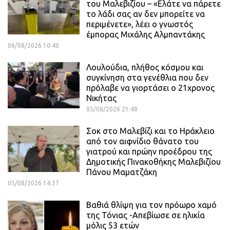
του Μαλεβιζίου – «Ελάτε να πάρετε
το λάδι σας αν δεν μπορείτε να
περιμένετε», λέει ο γνωστός
έμπορας Μιχάλης Αλμπαντάκης
06/08/2026 10:40
Λουλούδια, πλήθος κόσμου και
συγκίνηση στα γενέθλια που δεν
πρόλαβε να γιορτάσει ο 21χρονος
Νικήτας
05/08/2026 21:48
Σοκ στο Μαλεβίζι και το Ηράκλειο
από τον αιφνίδιο θάνατο του
γιατρού και πρώην προέδρου της
Δημοτικής Πινακοθήκης Μαλεβιζίου
Πάνου Μαματζάκη
05/08/2026 14:37
Βαθιά θλίψη για τον πρόωρο χαμό
της Τόνιας -Απεβίωσε σε ηλικία
μόλις 53 ετών