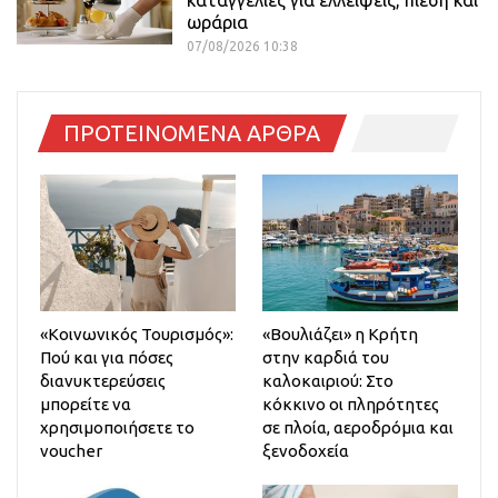
καταγγελίες για ελλείψεις, πίεση και
ωράρια
07/08/2026 10:38
ΠΡΟΤΕΙΝΟΜΕΝΑ ΑΡΘΡΑ
«Κοινωνικός Τουρισμός»:
«Βουλιάζει» η Κρήτη
Πού και για πόσες
στην καρδιά του
διανυκτερεύσεις
καλοκαιριού: Στο
μπορείτε να
κόκκινο οι πληρότητες
χρησιμοποιήσετε το
σε πλοία, αεροδρόμια και
voucher
ξενοδοχεία