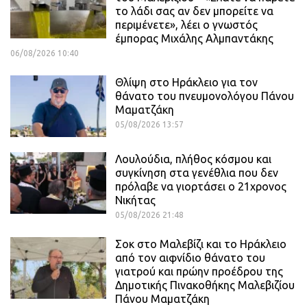
το λάδι σας αν δεν μπορείτε να
περιμένετε», λέει ο γνωστός
έμπορας Μιχάλης Αλμπαντάκης
06/08/2026 10:40
Θλίψη στο Ηράκλειο για τον
θάνατο του πνευμονολόγου Πάνου
Μαματζάκη
05/08/2026 13:57
Λουλούδια, πλήθος κόσμου και
συγκίνηση στα γενέθλια που δεν
πρόλαβε να γιορτάσει ο 21χρονος
Νικήτας
05/08/2026 21:48
Σοκ στο Μαλεβίζι και το Ηράκλειο
από τον αιφνίδιο θάνατο του
γιατρού και πρώην προέδρου της
Δημοτικής Πινακοθήκης Μαλεβιζίου
Πάνου Μαματζάκη