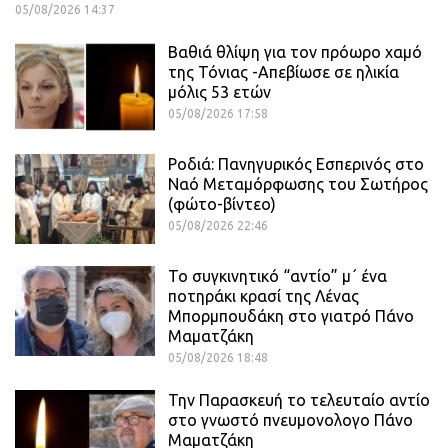
05/08/2026 14:37
Βαθιά θλίψη για τον πρόωρο χαμό
της Τόνιας -Απεβίωσε σε ηλικία
μόλις 53 ετών
05/08/2026 17:58
Ροδιά: Πανηγυρικός Εσπερινός στο
Ναό Μεταμόρφωσης του Σωτήρος
(φώτο-βίντεο)
05/08/2026 22:46
Το συγκινητικό “αντίο” μ΄ ένα
ποτηράκι κρασί της Λένας
Μπορμπουδάκη στο γιατρό Πάνο
Μαματζάκη
05/08/2026 18:48
Την Παρασκευή το τελευταίο αντίο
στο γνωστό πνευμονολογο Πάνο
Μαματζάκη