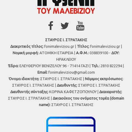
ΣΤΑΥΡΟΣ Ι. ΣΤΡΑΤΑΚΗΣ
Διακριτικός τίτλος:
fonimaleviziou.gr |
Τίτλος:
fonimaleviziou.gr |
Νομική μορφή:
ΑΤΟΜΙΚΗ ΕΤΑΙΡΕΙΑ |
Α.Φ.Μ.:
038839100 -
ΔΟΥ:
ΗΡΑΚΛΕΙΟΥ
Έδρα:
ΕΛΕΥΘΕΡΙΟΥ ΒΕΝΙΖΕΛΟΥ 96 - 71414 ΓΑΖΙ |
Τηλ.:
2810 822294 |
Εmail:
fonimaleviziou@gmail.com
Όνομα ιδιοκτήτη:
ΣΤΑΥΡΟΣ Ι. ΣΤΡΑΤΑΚΗΣ |
Νόμιμος εκπρόσωπος:
ΣΤΑΥΡΟΣ Ι. ΣΤΡΑΤΑΚΗΣ |
Διευθυντής:
ΣΤΑΥΡΟΣ Ι. ΣΤΡΑΤΑΚΗΣ
Διευθυντής σύνταξης:
ΚΟΡΙΝΑ ΚΑΦΕΤΖΟΠΟΥΛΟΥ |
Διαχειριστής:
ΣΤΑΥΡΟΣ Ι. ΣΤΡΑΤΑΚΗΣ |
Δικαιούχος του ονόματος τομέα (domain
name):
ΣΤΑΥΡΟΣ Ι. ΣΤΡΑΤΑΚΗΣ