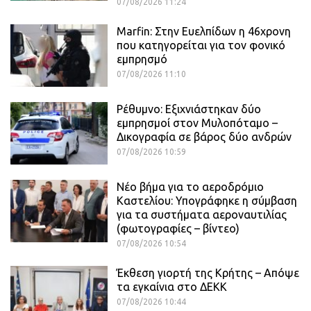
07/08/2026 11:24
Marfin: Στην Ευελπίδων η 46χρονη
που κατηγορείται για τον φονικό
εμπρησμό
07/08/2026 11:10
Ρέθυμνο: Εξιχνιάστηκαν δύο
εμπρησμοί στον Μυλοπόταμο –
Δικογραφία σε βάρος δύο ανδρών
07/08/2026 10:59
Νέο βήμα για το αεροδρόμιο
Καστελίου: Υπογράφηκε η σύμβαση
για τα συστήματα αεροναυτιλίας
(φωτογραφίες – βίντεο)
07/08/2026 10:54
Έκθεση γιορτή της Κρήτης – Απόψε
τα εγκαίνια στο ΔΕΚΚ
07/08/2026 10:44