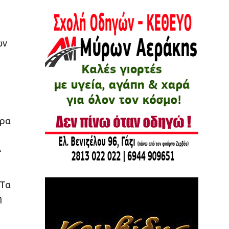
ών
τρα
.
 Τα
ή