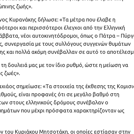
ώπινης ζωής».
ς Κυρανάκης δήλωσε: «Τα μέτρα που έλαβε η
τεροι και περισσότεροι έλεγχοι από την Ελληνική
ββατα, νέοι αυτοκινητόδρομοι, όπως ο Πάτρα – Πύργ
ς, συνεργασία με τους συλλόγους συγγενών θυμάτων
ης και πολλά ακόμη συνέβαλλαν σε αυτό το αποτέλεσμ
η δουλειά μας με τον ίδιο ρυθμό, ώστε η μείωση να
ς ζωές».
άος σημείωσε: «Τα στοιχεία της έκθεσης της Κομισι
ιθμούς, είναι προφανές ότι σε μεγάλο βαθμό στη
των στους ελληνικούς δρόμους συνέβαλαν ο
τμημάτων που μέχρι πρόσφατα χαρακτηρίζονταν ως
ων του Κυριάκου Μητσοτάκη, οι οποίες εστίασαν στην