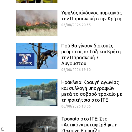
Υψηλός κίνδυνος πυρκαγιάς
την Παρασκευή στην Κρήτη
06/08/2026 20:35
Πού θα γίνουν διακοπές
ρεύματος σε Γάζι και Κρήτη
την Παρασκευή 7
Αυγούστου
06/08/2026 19:10
Ηράκλειο: Κραυγή αγωνίας
και συλλογή υπογραφών
μετά το σοβαρό τροχαίο με
τη φοιτήτρια στο ΙΤΕ
06/08/2026 19:06
Τροχαίο στο ΙΤΕ: Στο
«Αττικόν» μεταφέρθηκε η
ία
20χρονη Ραφαέλα