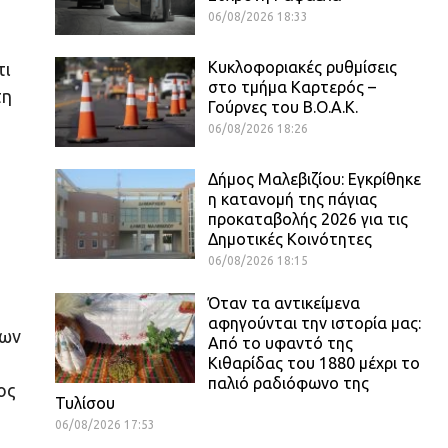
06/08/2026 18:33
Κυκλοφοριακές ρυθμίσεις
τι
στο τμήμα Καρτερός –
τη
Γούρνες του Β.Ο.Α.Κ.
06/08/2026 18:26
Δήμος Μαλεβιζίου: Εγκρίθηκε
η κατανομή της πάγιας
προκαταβολής 2026 για τις
Δημοτικές Κοινότητες
06/08/2026 18:15
Όταν τα αντικείμενα
αφηγούνται την ιστορία μας:
των
Από το υφαντό της
Κιθαρίδας του 1880 μέχρι το
παλιό ραδιόφωνο της
ος
Τυλίσου
06/08/2026 17:53