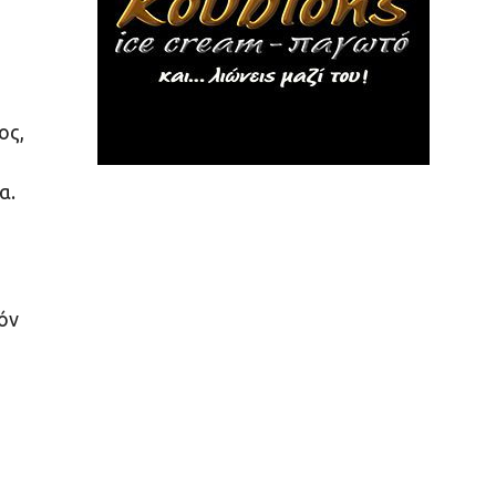
ος,
α.
όν