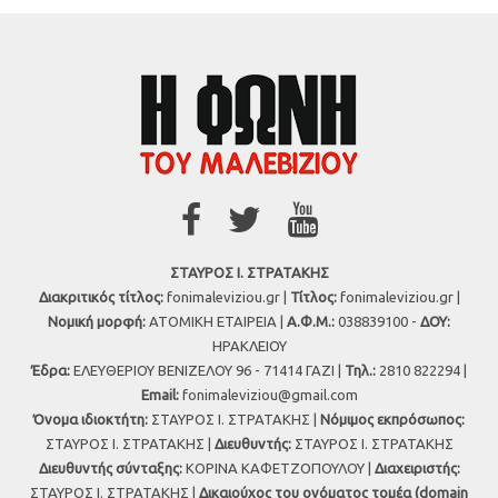
ΣΤΑΥΡΟΣ Ι. ΣΤΡΑΤΑΚΗΣ
Διακριτικός τίτλος:
fonimaleviziou.gr |
Τίτλος:
fonimaleviziou.gr |
Νομική μορφή:
ΑΤΟΜΙΚΗ ΕΤΑΙΡΕΙΑ |
Α.Φ.Μ.:
038839100 -
ΔΟΥ:
ΗΡΑΚΛΕΙΟΥ
Έδρα:
ΕΛΕΥΘΕΡΙΟΥ ΒΕΝΙΖΕΛΟΥ 96 - 71414 ΓΑΖΙ |
Τηλ.:
2810 822294 |
Εmail:
fonimaleviziou@gmail.com
Όνομα ιδιοκτήτη:
ΣΤΑΥΡΟΣ Ι. ΣΤΡΑΤΑΚΗΣ |
Νόμιμος εκπρόσωπος:
ΣΤΑΥΡΟΣ Ι. ΣΤΡΑΤΑΚΗΣ |
Διευθυντής:
ΣΤΑΥΡΟΣ Ι. ΣΤΡΑΤΑΚΗΣ
Διευθυντής σύνταξης:
ΚΟΡΙΝΑ ΚΑΦΕΤΖΟΠΟΥΛΟΥ |
Διαχειριστής:
ΣΤΑΥΡΟΣ Ι. ΣΤΡΑΤΑΚΗΣ |
Δικαιούχος του ονόματος τομέα (domain