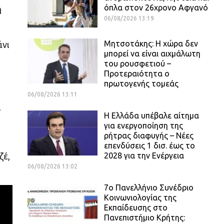
όπλα στον 26χρονο Αφγανό
η
06/08/2026 13:19
Μητσοτάκης: Η χώρα δεν
άνι
μπορεί να είναι αιχμάλωτη
του ρουσφετιού –
Προτεραιότητα ο
πρωτογενής τομεάς
06/08/2026 13:11
ι
Η Ελλάδα υπέβαλε αίτημα
για ενεργοποίηση της
ρήτρας διαφυγής – Νέες
επενδύσεις 1 δισ. έως το
2028 για την Ενέργεια
ζέ,
06/08/2026 13:02
7ο Πανελλήνιο Συνέδριο
Κοινωνιολογίας της
Εκπαίδευσης στο
Πανεπιστήμιο Κρήτης: