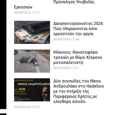
Πρόσκληση Υποβολής
Εργασιών
06/08/2026 12:51
Δεκαπενταύγουστος 2026:
Πώς πληρώνονται όσοι
εργαστούν την αργία
06/08/2026 12:44
Μύκονος: Θανατηφόρο
τροχαίο με θύμα 42χρονο
μοτοσικλετιστή
06/08/2026 12:37
Δύο συναυλίες του Νίκου
Ανδρουλάκη στο Ηράκλειο
με την στήριξη της
Περιφέρειας Κρήτης με
ελεύθερη είσοδο
06/08/2026 12:29