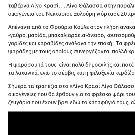
ταβέρνα Λίγο Κρασί…. Λίγο Θάλασσα στην παραλια
οικογένεια του Νεκτάριου Ξυλούρη γιόρτασε 20 χ
Απέναντι από το Φρούριο Κούλε στον πλήρη ανακα
-γαύρο, μαρίδα, μπακαλιαράκια-όνειρο, κουτσομού
γαρίδες και καραβίδες ανάλογα την εποχή . Τα φρ
ψαράδες με τους οποίους συνεργάζονται πολλά χρ
Η ψαρόσουπά τους είναι πολύ δημοφιλής και ποτέ δ
τα λαχανικά, ενώ το σέρβις και η φιλοξενία κερδίζο
Σήμερα τα τραπέζια στο «Λίγο Κρασί Λίγο Θάλασσα
οικογένειες που θα έρθουν για το φρέσκο ψάρι τους
ζευγάρια που έχουν βρει εδώ το καταφύγιό τους, αλ