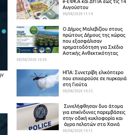
e-ΕΦΚΑ και ΔΥΠΑ έως τις 14
Αυγούστου
08/08/2026 11:14
Ο Δήμος Μαλεβιζίου στους
πρώτους Δήμους της χώρας
που εξασφάλισαν
χρηματοδότηση για Σχέδιο
Αστικής Ανθεκτικότητας
08/08/2026 10:50
ΗΠΑ: Συνετρίβη ελικόπτερο
ην
που επιχειρούσε σε πυρκαγιά
στη Γιούτα
08/08/2026 10:35
Συνελήφθησαν δυο άτομα
για επικίνδυνες παρεμβάσεις
στην οδική κυκλοφορία και
άγρα πελατών στα Χανιά
08/08/2026 10:13