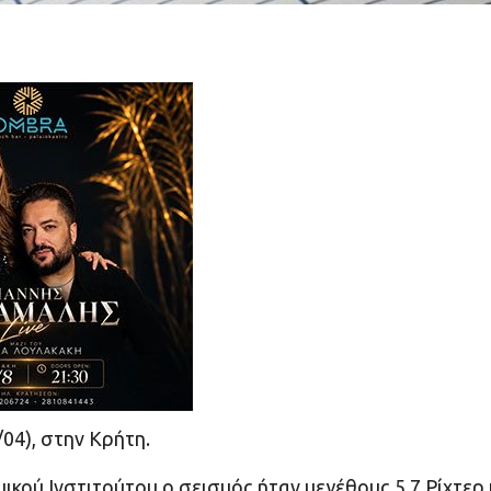
04), στην Κρήτη.
ού Ινστιτούτου ο σεισμός ήταν μεγέθους 5,7 Ρίχτερ 