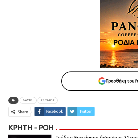
Προσθήκη του fo
ΛΑΣΙΘΙ
ΣΕΙΣΜΟΣ
Facebook
Twitter
Share
ΚΡΉΤΗ - ΡΟΗ
Γαύδος: Επιχείρηση διάσωσης 31χρ