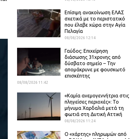
Επίσιμη ανακοίνωση ΕΛΑΣ
σχετικά με το περιστατικό
που έλαβε χώρα στην Αγία
Πελαγία
08/08/2026 12:14
Γαύδος: Επιχείρηση
διάσωσης 31χρονης από
δύσβατο σημείο – Την
απομάκρυνε με φουσκωτό
επισκέπτης
08/08/2026 11:42
«Καμία ανεμογεννήτρια στις
πληγείσες περιοχές»: Το
μήνυμα Χαρδαλιά μετά τη
φωτιά στη Δυτική Αττική
08/08/2026 11:24
Ο «χάρτης» πληρωμών από