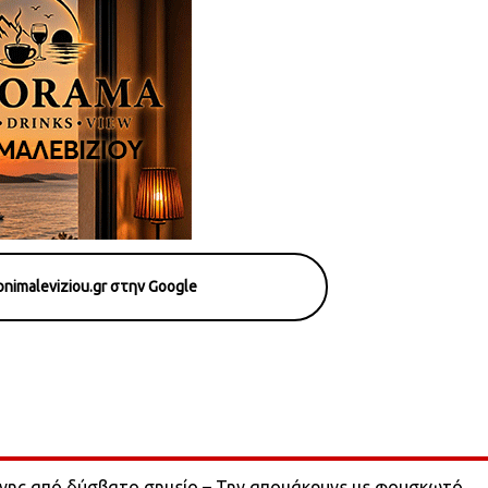
nimaleviziou.gr στην Google
ονης από δύσβατο σημείο – Την απομάκρυνε με φουσκωτό