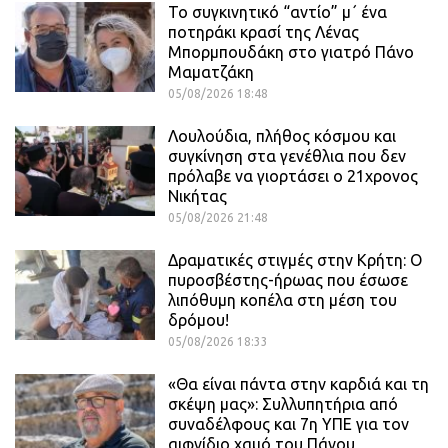
Το συγκινητικό “αντίο” μ΄ ένα
ποτηράκι κρασί της Λένας
Μπορμπουδάκη στο γιατρό Πάνο
Μαματζάκη
05/08/2026 18:48
Λουλούδια, πλήθος κόσμου και
συγκίνηση στα γενέθλια που δεν
πρόλαβε να γιορτάσει ο 21χρονος
Νικήτας
05/08/2026 21:48
Δραματικές στιγμές στην Κρήτη: Ο
πυροσβέστης-ήρωας που έσωσε
λιπόθυμη κοπέλα στη μέση του
δρόμου!
05/08/2026 18:33
«Θα είναι πάντα στην καρδιά και τη
σκέψη μας»: Συλλυπητήρια από
συναδέλφους και 7η ΥΠΕ για τον
αιφνίδιο χαμό του Πάνου