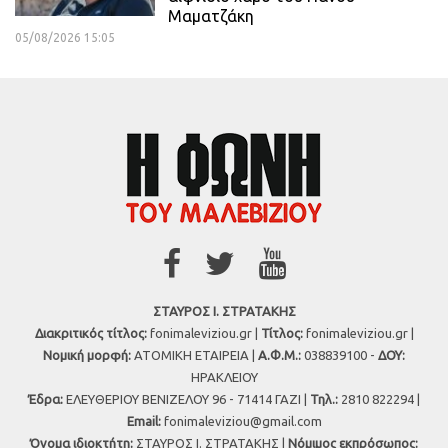
Μαματζάκη
05/08/2026 15:05
ΣΤΑΥΡΟΣ Ι. ΣΤΡΑΤΑΚΗΣ
Διακριτικός τίτλος:
fonimaleviziou.gr |
Τίτλος:
fonimaleviziou.gr |
Νομική μορφή:
ΑΤΟΜΙΚΗ ΕΤΑΙΡΕΙΑ |
Α.Φ.Μ.:
038839100 -
ΔΟΥ:
ΗΡΑΚΛΕΙΟΥ
Έδρα:
ΕΛΕΥΘΕΡΙΟΥ ΒΕΝΙΖΕΛΟΥ 96 - 71414 ΓΑΖΙ |
Τηλ.:
2810 822294 |
Εmail:
fonimaleviziou@gmail.com
Όνομα ιδιοκτήτη:
ΣΤΑΥΡΟΣ Ι. ΣΤΡΑΤΑΚΗΣ |
Νόμιμος εκπρόσωπος: