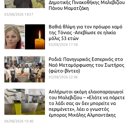
Δημοτικής Πινακοθήκης Μαλεβιζίου
Πάνου Μαματζάκη
05/08/2026 14:37
Βαθιά θλίψη για τον πρόωρο χαμό
της Τόνιας -Απεβίωσε σε ηλικία
μόλις 53 ετών
05/08/2026 17:58
Ροδιά: Πανηγυρικός Εσπερινός στο
Ναό Μεταμόρφωσης του Σωτήρος
(φώτο-βίντεο)
05/08/2026 22:46
Απλήρωτοι ακόμη ελαιοπαραγωγοί
του Μαλεβιζίου – «Ελάτε να πάρετε
το λάδι σας αν δεν μπορείτε να
περιμένετε», λέει ο γνωστός
έμπορας Μιχάλης Αλμπαντάκης
06/08/2026 10:40