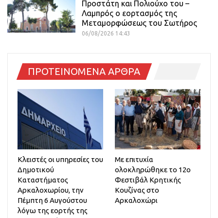
Προστάτη και Πολιούχο του –
Λαμπρός ο εορτασμός της
Μεταμορφώσεως του Σωτήρος
06/08/2026 14:43
ΠΡΟΤΕΙΝΟΜΕΝΑ ΑΡΘΡΑ
Κλειστές οι υπηρεσίες του
Με επιτυχία
Δημοτικού
ολοκληρώθηκε το 12ο
Καταστήματος
Φεστιβάλ Κρητικής
Αρκαλοχωρίου, την
Κουζίνας στο
Πέμπτη 6 Αυγούστου
Αρκαλοχώρι
λόγω της εορτής της