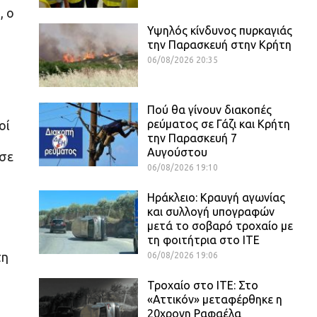
, ο
Υψηλός κίνδυνος πυρκαγιάς
την Παρασκευή στην Κρήτη
06/08/2026 20:35
Πού θα γίνουν διακοπές
ρεύματος σε Γάζι και Κρήτη
οί
την Παρασκευή 7
Αυγούστου
ύσε
06/08/2026 19:10
Ηράκλειο: Κραυγή αγωνίας
και συλλογή υπογραφών
μετά το σοβαρό τροχαίο με
τη φοιτήτρια στο ΙΤΕ
τη
06/08/2026 19:06
Τροχαίο στο ΙΤΕ: Στο
«Αττικόν» μεταφέρθηκε η
20χρονη Ραφαέλα