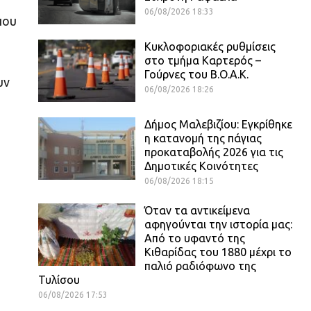
06/08/2026 18:33
που
Κυκλοφοριακές ρυθμίσεις
στο τμήμα Καρτερός –
Γούρνες του Β.Ο.Α.Κ.
υν
06/08/2026 18:26
Δήμος Μαλεβιζίου: Εγκρίθηκε
η κατανομή της πάγιας
προκαταβολής 2026 για τις
Δημοτικές Κοινότητες
06/08/2026 18:15
Όταν τα αντικείμενα
αφηγούνται την ιστορία μας:
Από το υφαντό της
Κιθαρίδας του 1880 μέχρι το
παλιό ραδιόφωνο της
Τυλίσου
06/08/2026 17:53