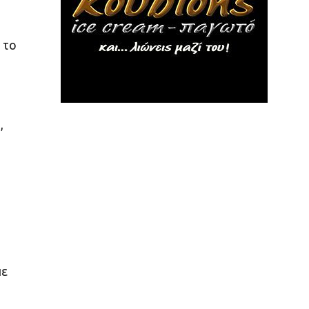
 το
,
πε