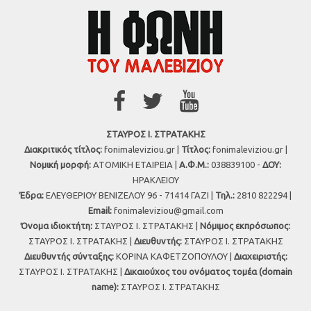
ΣΤΑΥΡΟΣ Ι. ΣΤΡΑΤΑΚΗΣ
Διακριτικός τίτλος:
fonimaleviziou.gr |
Τίτλος:
fonimaleviziou.gr |
Νομική μορφή:
ΑΤΟΜΙΚΗ ΕΤΑΙΡΕΙΑ |
Α.Φ.Μ.:
038839100 -
ΔΟΥ:
ΗΡΑΚΛΕΙΟΥ
Έδρα:
ΕΛΕΥΘΕΡΙΟΥ ΒΕΝΙΖΕΛΟΥ 96 - 71414 ΓΑΖΙ |
Τηλ.:
2810 822294 |
Εmail:
fonimaleviziou@gmail.com
Όνομα ιδιοκτήτη:
ΣΤΑΥΡΟΣ Ι. ΣΤΡΑΤΑΚΗΣ |
Νόμιμος εκπρόσωπος:
ΣΤΑΥΡΟΣ Ι. ΣΤΡΑΤΑΚΗΣ |
Διευθυντής:
ΣΤΑΥΡΟΣ Ι. ΣΤΡΑΤΑΚΗΣ
Διευθυντής σύνταξης:
ΚΟΡΙΝΑ ΚΑΦΕΤΖΟΠΟΥΛΟΥ |
Διαχειριστής:
ΣΤΑΥΡΟΣ Ι. ΣΤΡΑΤΑΚΗΣ |
Δικαιούχος του ονόματος τομέα (domain
name):
ΣΤΑΥΡΟΣ Ι. ΣΤΡΑΤΑΚΗΣ