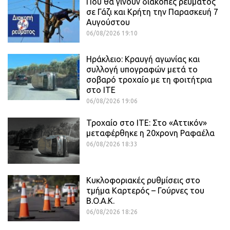
Πού θα γίνουν διακοπές ρεύματος
σε Γάζι και Κρήτη την Παρασκευή 7
Αυγούστου
06/08/2026 19:10
Ηράκλειο: Κραυγή αγωνίας και
συλλογή υπογραφών μετά το
σοβαρό τροχαίο με τη φοιτήτρια
στο ΙΤΕ
06/08/2026 19:06
Τροχαίο στο ΙΤΕ: Στο «Αττικόν»
μεταφέρθηκε η 20χρονη Ραφαέλα
06/08/2026 18:33
Κυκλοφοριακές ρυθμίσεις στο
τμήμα Καρτερός – Γούρνες του
Β.Ο.Α.Κ.
06/08/2026 18:26