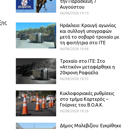
την Παρασκευή 7
Αυγούστου
06/08/2026 19:10
ξης
Ηράκλειο: Κραυγή αγωνίας
και συλλογή υπογραφών
μετά το σοβαρό τροχαίο με
τη φοιτήτρια στο ΙΤΕ
06/08/2026 19:06
Τροχαίο στο ΙΤΕ: Στο
«Αττικόν» μεταφέρθηκε η
20χρονη Ραφαέλα
06/08/2026 18:33
Κυκλοφοριακές ρυθμίσεις
στο τμήμα Καρτερός –
Γούρνες του Β.Ο.Α.Κ.
06/08/2026 18:26
Δήμος Μαλεβιζίου: Εγκρίθηκε