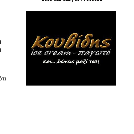
η
η
ότι