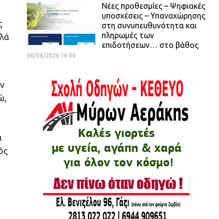
Νέες προθεσμίες – Ψηφιακές
υποσχέσεις – Υπαναχώρησης
ς
στη συνυπευθυνότητα και
πληρωμές των
λλά
επιδοτήσεων… στο βάθος
06/08/2026 16:00
ην
ώ,
ι
ός