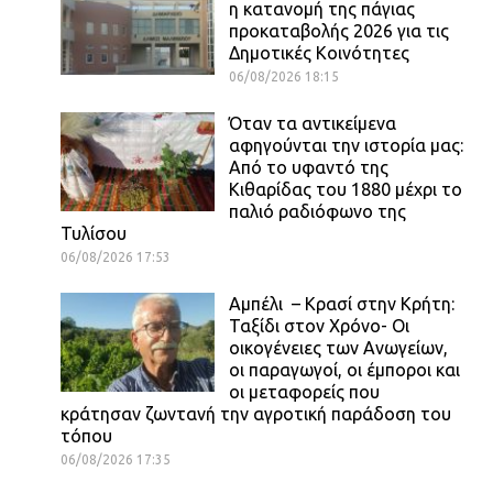
η κατανομή της πάγιας
προκαταβολής 2026 για τις
Δημοτικές Κοινότητες
06/08/2026 18:15
Όταν τα αντικείμενα
αφηγούνται την ιστορία μας:
Από το υφαντό της
Κιθαρίδας του 1880 μέχρι το
παλιό ραδιόφωνο της
Τυλίσου
06/08/2026 17:53
Αμπέλι – Κρασί στην Κρήτη:
Ταξίδι στον Χρόνο- Οι
οικογένειες των Ανωγείων,
οι παραγωγοί, οι έμποροι και
οι μεταφορείς που
κράτησαν ζωντανή την αγροτική παράδοση του
τόπου
06/08/2026 17:35