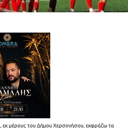
ς, εκ μέρους του Δήμου Χερσονήσου, εκφράζω τα