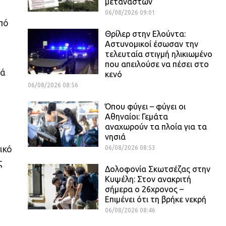
μεταναστών
06/08/2026 09:01
πό
Θρίλερ στην Ελούντα:
Αστυνομικοί έσωσαν την
τελευταία στιγμή ηλικιωμένο
που απειλούσε να πέσει στο
κά
κενό
06/08/2026 08:56
Όπου φύγει – φύγει οι
Αθηναίοι: Γεμάτα
αναχωρούν τα πλοία για τα
νησιά
ικό
06/08/2026 08:53
ς
Δολοφονία Σκωτσέζας στην
Κυψέλη: Στον ανακριτή
σήμερα ο 26χρονος –
Επιμένει ότι τη βρήκε νεκρή
06/08/2026 08:46