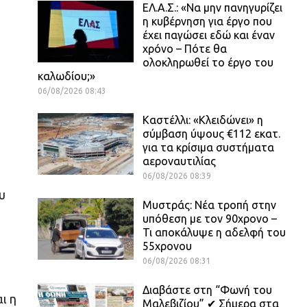
ΕΛ.Α.Σ.: «Να μην πανηγυρίζει
η κυβέρνηση για έργο που
έχει παγώσει εδώ και έναν
χρόνο – Πότε θα
ολοκληρωθεί το έργο του
καλωδίου;»
06/08/2026 08:43
Καστέλλι: «Κλειδώνει» η
σύμβαση ύψους €112 εκατ.
για τα κρίσιμα συστήματα
αεροναυτιλίας
06/08/2026 08:39
υ
Μυστράς: Νέα τροπή στην
υπόθεση με τον 90χρονο –
Τι αποκάλυψε η αδελφή του
55χρονου
06/08/2026 08:31
Διαβάστε στη “Φωνή του
ι η
Μαλεβιζίου” ✔ Σήμερα στα