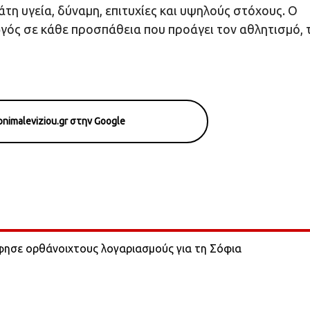
μάτη υγεία, δύναμη, επιτυχίες και υψηλούς στόχους. Ο
γός σε κάθε προσπάθεια που προάγει τον αθλητισμό, 
nimaleviziou.gr στην Google
φησε ορθάνοιχτους λογαριασμούς για τη Σόφια