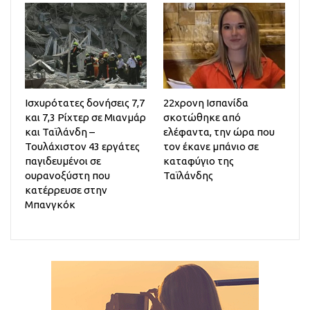
Ισχυρότατες δονήσεις 7,7
22χρονη Ισπανίδα
και 7,3 Ρίχτερ σε Μιανμάρ
σκοτώθηκε από
και Ταϊλάνδη –
ελέφαντα, την ώρα που
Τουλάχιστον 43 εργάτες
τον έκανε μπάνιο σε
παγιδευμένοι σε
καταφύγιο της
ουρανοξύστη που
Ταϊλάνδης
κατέρρευσε στην
Μπανγκόκ