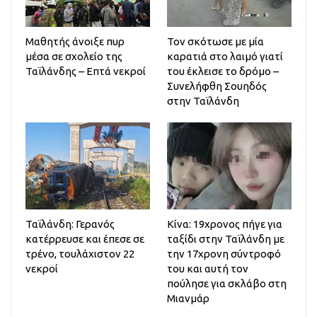
Μαθητής άνοιξε πυρ
Τον σκότωσε με μία
μέσα σε σχολείο της
καρατιά στο λαιμό γιατί
Ταϊλάνδης – Επτά νεκροί
του έκλεισε το δρόμο –
Συνελήφθη Σουηδός
στην Ταϊλάνδη
Ταϊλάνδη: Γερανός
Κίνα: 19χρονος πήγε για
κατέρρευσε και έπεσε σε
ταξίδι στην Ταϊλάνδη με
τρένο, τουλάχιστον 22
την 17χρονη σύντροφό
νεκροί
του και αυτή τον
πούλησε για σκλάβο στη
Μιανμάρ