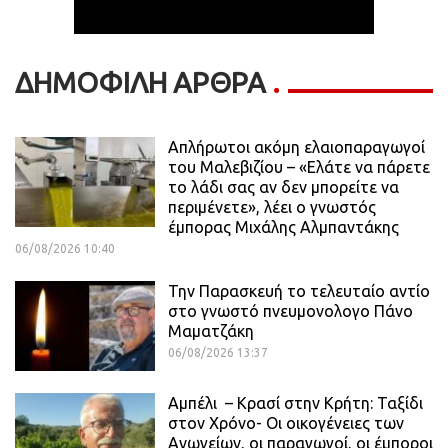
ΔΗΜΟΦΙΛΗ ΑΡΘΡΑ
Απλήρωτοι ακόμη ελαιοπαραγωγοί
του Μαλεβιζίου – «Ελάτε να πάρετε
το λάδι σας αν δεν μπορείτε να
περιμένετε», λέει ο γνωστός
έμπορας Μιχάλης Αλμπαντάκης
06/08/2026 10:40
Την Παρασκευή το τελευταίο αντίο
στο γνωστό πνευμονολογο Πάνο
Μαματζάκη
06/08/2026 13:37
Αμπέλι – Κρασί στην Κρήτη: Ταξίδι
στον Χρόνο- Οι οικογένειες των
Ανωγείων, οι παραγωγοί, οι έμποροι