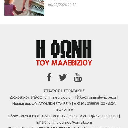
06/08/2026 21:52
ΣΤΑΥΡΟΣ Ι. ΣΤΡΑΤΑΚΗΣ
Διακριτικός τίτλος:
fonimaleviziou.gr |
Τίτλος:
fonimaleviziou.gr |
Νομική μορφή:
ΑΤΟΜΙΚΗ ΕΤΑΙΡΕΙΑ |
Α.Φ.Μ.:
038839100 -
ΔΟΥ:
ΗΡΑΚΛΕΙΟΥ
Έδρα:
ΕΛΕΥΘΕΡΙΟΥ ΒΕΝΙΖΕΛΟΥ 96 - 71414 ΓΑΖΙ |
Τηλ.:
2810 822294 |
Εmail:
fonimaleviziou@gmail.com