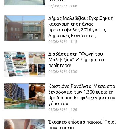
06/08/2026 19:06
Δήμος Μαλεβιζίου: Εγκρίθηκε η
κατανομή της πάγιας
προκαταβολής 2026 για τις
Δημοτικές Κοινότητες
06/08/2026 18:15
Διαβάστε στη “Φωνή του
Μαλεβιζίου” ✔ Σήμερα στα
περίπτερα!
06/08/2026 08:30
Κριστιάνο Ρονάλντο: Μέσα στο
ξενοδοχείο των 1.300 ευρώ τη
βραδιά που θα φιλοξενήσει τον
γάμο του
07/08/2026 14:26
Έκτακτο επίδομα παιδιού: Ποιοι
πάνε ταμείο