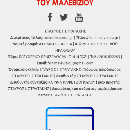
ΣΤΑΥΡΟΣ Ι. ΣΤΡΑΤΑΚΗΣ
Διακριτικός τίτλος:
fonimaleviziou.gr |
Τίτλος:
fonimaleviziou.gr |
Νομική μορφή:
ΑΤΟΜΙΚΗ ΕΤΑΙΡΕΙΑ |
Α.Φ.Μ.:
038839100 -
ΔΟΥ:
ΗΡΑΚΛΕΙΟΥ
Έδρα:
ΕΛΕΥΘΕΡΙΟΥ ΒΕΝΙΖΕΛΟΥ 96 - 71414 ΓΑΖΙ |
Τηλ.:
2810 822294 |
Εmail:
fonimaleviziou@gmail.com
Όνομα ιδιοκτήτη:
ΣΤΑΥΡΟΣ Ι. ΣΤΡΑΤΑΚΗΣ |
Νόμιμος εκπρόσωπος:
ΣΤΑΥΡΟΣ Ι. ΣΤΡΑΤΑΚΗΣ |
Διευθυντής:
ΣΤΑΥΡΟΣ Ι. ΣΤΡΑΤΑΚΗΣ
Διευθυντής σύνταξης:
ΚΟΡΙΝΑ ΚΑΦΕΤΖΟΠΟΥΛΟΥ |
Διαχειριστής:
ΣΤΑΥΡΟΣ Ι. ΣΤΡΑΤΑΚΗΣ |
Δικαιούχος του ονόματος τομέα (domain
name):
ΣΤΑΥΡΟΣ Ι. ΣΤΡΑΤΑΚΗΣ