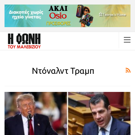
Ντόναλντ Τραμπ