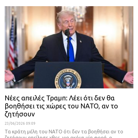
Νέες απειλές Τραμπ: Λέει ότι δεν θα
βοηθήσει τις χώρες του NATO, αν το
ζητήσουν
23/06/2026 09:09
Τα κράτη μέλη του NATO ότι δεν τα βοηθήσει αν το
ζητήσουν απείλησε χθες, για ακόμη μία φορά, ο…