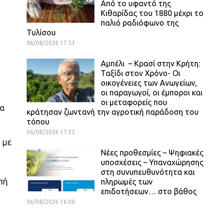
Από το υφαντό της
Κιθαρίδας του 1880 μέχρι το
παλιό ραδιόφωνο της
Τυλίσου
06/08/2026 17:53
Αμπέλι – Κρασί στην Κρήτη:
Ταξίδι στον Χρόνο- Οι
οικογένειες των Ανωγείων,
οι παραγωγοί, οι έμποροι και
οι μεταφορείς που
ια
κράτησαν ζωντανή την αγροτική παράδοση του
τόπου
06/08/2026 17:35
 με
Νέες προθεσμίες – Ψηφιακές
υποσχέσεις – Υπαναχώρησης
στη συνυπευθυνότητα και
πή
πληρωμές των
επιδοτήσεων… στο βάθος
06/08/2026 16:00