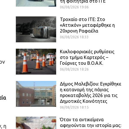
τη φοιτήτρια στο ΙΤΕ
06/08/2026 19:06
Τροχαίο στο ΙΤΕ: Στο
«Αττικόν» μεταφέρθηκε η
20χρονη Ραφαέλα
06/08/2026 18:33
Κυκλοφοριακές ρυθμίσεις
στο τμήμα Καρτερός –
ον
Γούρνες του Β.Ο.Α.Κ.
06/08/2026 18:26
Δήμος Μαλεβιζίου: Εγκρίθηκε
η κατανομή της πάγιας
προκαταβολής 2026 για τις
εία
Δημοτικές Κοινότητες
06/08/2026 18:15
Όταν τα αντικείμενα
αφηγούνται την ιστορία μας:
, η