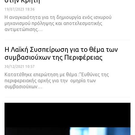
19/07/2023 18:36
Η αναγκαιότητα για τη δημιουργία ενός ισχυρού
μηχανισμού πρόληψης και αποτελεσματικής
αντιμετώπισης
…
Η Λαϊκή Συσπείρωση για το θέμα των
συμβασιούχων της Περιφέρειας
30/12/2021 10:57
Κατατέθηκε επερώτηση με θέμα :"Ευθύνες της
περιφερειακής αρχής για την ομηρία των
συμβασιούχων
…