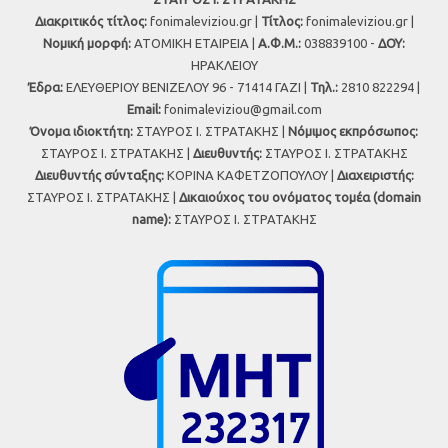
Διακριτικός τίτλος:
fonimaleviziou.gr |
Τίτλος:
fonimaleviziou.gr |
Νομική μορφή:
ΑΤΟΜΙΚΗ ΕΤΑΙΡΕΙΑ |
Α.Φ.Μ.:
038839100 -
ΔΟΥ:
ΗΡΑΚΛΕΙΟΥ
Έδρα:
ΕΛΕΥΘΕΡΙΟΥ ΒΕΝΙΖΕΛΟΥ 96 - 71414 ΓΑΖΙ |
Τηλ.:
2810 822294 |
Εmail:
fonimaleviziou@gmail.com
Όνομα ιδιοκτήτη:
ΣΤΑΥΡΟΣ Ι. ΣΤΡΑΤΑΚΗΣ |
Νόμιμος εκπρόσωπος:
ΣΤΑΥΡΟΣ Ι. ΣΤΡΑΤΑΚΗΣ |
Διευθυντής:
ΣΤΑΥΡΟΣ Ι. ΣΤΡΑΤΑΚΗΣ
Διευθυντής σύνταξης:
ΚΟΡΙΝΑ ΚΑΦΕΤΖΟΠΟΥΛΟΥ |
Διαχειριστής:
ΣΤΑΥΡΟΣ Ι. ΣΤΡΑΤΑΚΗΣ |
Δικαιούχος του ονόματος τομέα (domain
name):
ΣΤΑΥΡΟΣ Ι. ΣΤΡΑΤΑΚΗΣ