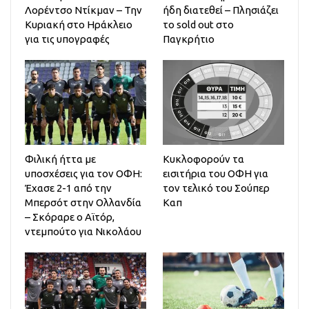
Λορέντσο Ντίκμαν – Την
ήδη διατεθεί – Πλησιάζει
Κυριακή στο Ηράκλειο
το sold out στο
για τις υπογραφές
Παγκρήτιο
Φιλική ήττα με
Κυκλοφορούν τα
υποσχέσεις για τον ΟΦΗ:
εισιτήρια του ΟΦΗ για
Έχασε 2-1 από την
τον τελικό του Σούπερ
Μπερσότ στην Ολλανδία
Καπ
– Σκόραρε ο Αϊτόρ,
ντεμπούτο για Νικολάου