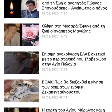
από τη ζωή ο αγαπητός Γιώργος
Σπανουδάκης – Ανείπωτος ο πόνος
09/08/2026 17:57
Θλίψη στη Μεσαρά: Έφυγε από τη
ζωή ο αγαπητός Μανώλης
09/08/2026 10:42
Επίσιμη ανακοίνωση ΕΛΑΣ σχετικά
με το περιστατικό που έλαβε χώρα
στην Αγία Πελαγία
08/08/2026 12:14
ΒΟΑΚ: Πώς θα διεξαχθεί η κίνηση
των οχημάτων ενόψει
Δεκαπενταύγουστου
09/08/2026 08:44
Η εορτή του Αγίου Μύρωνος και η