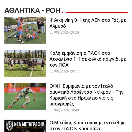
ΑΘΛΗΤΙΚΆ - ΡΟΗ
Φιλική νίκη 0-1 της ΑΕΝ στο Γάζι με
Αλμυρό
08/08/2026 20:24
Καλή εμφάνιση ο ΠΑΟΚ στο
Ατσαλένιο 1-1 σε φιλικό παιγνίδι με
τον ΠΟΑ
08/08/2026 20:17
ΟΦΗ: Συμφωνία με τον Ιταλό
αμυντικό Λορέντσο Ντίκμαν – Την
Κυριακή στο Ηράκλειο για τις
υπογραφές
08/08/2026 18:48
O Mιχάλης Καπετανάκης εντάχθηκε
στον Π.Α.Ο.Κ Κρουσώνα