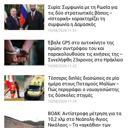
Συρία: Συμφωνία με τη Ρωσία για
τις δύο στρατιωτικές βάσεις –
«Ιστορική» χαρακτηρίζει τη
συμφωνία η Δαμασκός
10/08/2026 11:33
Έβαλε GPS στο αυτοκίνητο της
πρώην συντρόφου του και
παρακολουθούσε τις κινήσεις της –
Συνελήφθη 23χρονος στο Ηράκλειο
10/08/2026 11:25
Τέσσερις διπλές διασώσεις σε μία
ημέρα στους Ποταμούς Μαλίων –
Πώς περιγράφει ο ναυαγοσώστης
τις δύσκολες στιγμές
10/08/2026 11:18
ΒΟΑΚ: Αντίστροφη μέτρηση για τα
10,2 χλμ στο Νεάπολη-Άγιος
Νικόλαος – Τα «αγκάθια» των