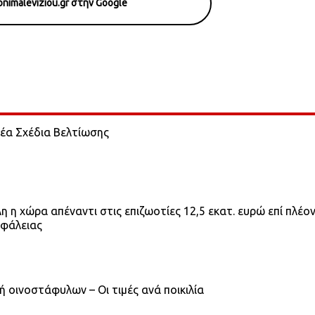
nimaleviziou.gr στην Google
νέα Σχέδια Βελτίωσης
η χώρα απέναντι στις επιζωοτίες 12,5 εκατ. ευρώ επί πλέο
σφάλειας
 οινοστάφυλων – Οι τιμές ανά ποικιλία