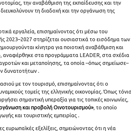
οτομίας, την αναβάθμιση της εκπαίδευσης και την
διευκολύνουν τη διαδοχή και την οργάνωση της
τικά εργαλεία, επισημαίνοντας ότι μέσω του
κής 2023–2027 στηρίζεται ουσιαστικά το εισόδημα των
μιουργούνται κίνητρα για ποιοτική αναβάθμιση και
σιο, αναφέρθηκε στα προγράμματα LEADER, στα σχέδια
 αγροτών και μεταποίησης, τα οποία –όπως σημείωσε–
ν δυνατοτήτων .
σιού με τον τουρισμό, επισημαίνοντας ότι ο
υναμικούς τομείς της ελληνικής οικονομίας. Όπως τόνισ
ργήσει σημαντική υπεραξία για τις τοπικές κοινωνίες,
ργάνωση και προβολή Οινοτουρισμού»
, το οποίο
γής και τουριστικής εμπειρίας .
ς ευρωπαϊκές εξελίξεις, σημειώνοντας ότι η νέα