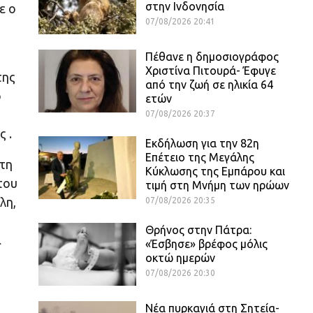
στην Ινδονησία
ε ο
07/08/2026 20:41
Πέθανε η δημοσιογράφος
Χριστίνα Πιτουρά- Έφυγε
της
από την ζωή σε ηλικία 64
ό
ετών
07/08/2026 20:37
 .
Εκδήλωση για την 82η
Επέτειο της Μεγάλης
 τη
Κύκλωσης της Εμπάρου και
του
τιμή στη Μνήμη των ηρώων
λη,
07/08/2026 20:35
Θρήνος στην Πάτρα:
α
«Έσβησε» βρέφος μόλις
οκτώ ημερών
07/08/2026 20:30
Νέα πυρκαγιά στη Σητεία-