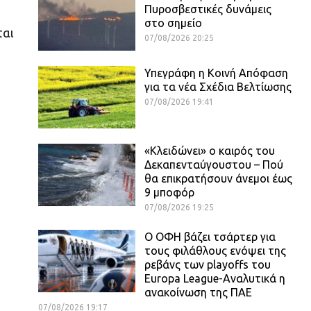
Πυροσβεστικές δυνάμεις
στο σημείο
ται
07/08/2026 20:25
Υπεγράφη η Κοινή Απόφαση
για τα νέα Σχέδια Βελτίωσης
07/08/2026 19:41
«Κλειδώνει» ο καιρός του
Δεκαπενταύγουστου – Πού
θα επικρατήσουν άνεμοι έως
9 μποφόρ
07/08/2026 19:25
Ο ΟΦΗ βάζει τσάρτερ για
τους φιλάθλους ενόψει της
ρεβάνς των playoffs του
Europa League-Αναλυτικά η
ανακοίνωση της ΠΑΕ
07/08/2026 19:17