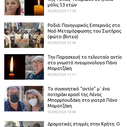
μόλις 53 ετών
05/08/2026 17:58
Ροδιά: Πανηγυρικός Εσπερινός στο
Ναό Μεταμόρφωσης του Σωτήρος
(φώτο-βίντεο)
05/08/2026 22:46
Την Παρασκευή το τελευταίο αντίο
στο γνωστό πνευμονολογο Πάνο
Μαματζάκη
06/08/2026 13:37
Το συγκινητικό “αντίο” μ΄ ένα
ποτηράκι κρασί της Λένας
Μπορμπουδάκη στο γιατρό Πάνο
Μαματζάκη
05/08/2026 18:48
Δραματικές στιγμές στην Κρήτη: Ο