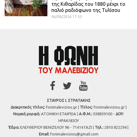
της Κιθαρίδας του 1880 μέχρι το
παλιό ραδιόφωνο της Τυλίσου
06/08/2026 17:53
ΣΤΑΥΡΟΣ Ι. ΣΤΡΑΤΑΚΗΣ
Διακριτικός τίτλος:
fonimaleviziou.gr |
Τίτλος:
fonimaleviziou.gr |
Νομική μορφή:
ΑΤΟΜΙΚΗ ΕΤΑΙΡΕΙΑ |
Α.Φ.Μ.:
038839100 -
ΔΟΥ:
ΗΡΑΚΛΕΙΟΥ
Έδρα:
ΕΛΕΥΘΕΡΙΟΥ ΒΕΝΙΖΕΛΟΥ 96 - 71414 ΓΑΖΙ |
Τηλ.:
2810 822294 |
Εmail:
fonimaleviziou@gmail.com