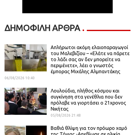
ΔΗΜΟΦΙΛΗ ΑΡΘΡΑ
Απλήρωτοι ακόμη ελαιοπαραγωγοί
του Μαλεβιζίου – «Ελάτε να πάρετε
το λάδι σας αν δεν μπορείτε να
περιμένετε», λέει ο γνωστός
έμπορας Μιχάλης Αλμπαντάκης
06/08/2026 10:40
Λουλούδια, πλήθος κόσμου και
συγκίνηση στα γενέθλια που δεν
πρόλαβε να γιορτάσει ο 21χρονος
Νικήτας
05/08/2026 21:48
Βαθιά θλίψη για τον πρόωρο χαμό
της Τόνιας -Απεβίωσε σε ηλικία