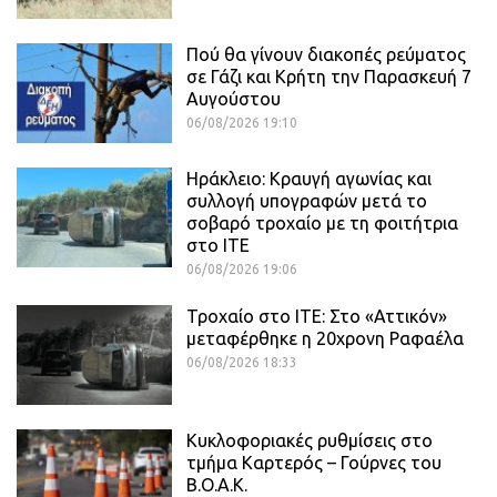
Πού θα γίνουν διακοπές ρεύματος
σε Γάζι και Κρήτη την Παρασκευή 7
Αυγούστου
06/08/2026 19:10
Ηράκλειο: Κραυγή αγωνίας και
συλλογή υπογραφών μετά το
σοβαρό τροχαίο με τη φοιτήτρια
στο ΙΤΕ
06/08/2026 19:06
Τροχαίο στο ΙΤΕ: Στο «Αττικόν»
μεταφέρθηκε η 20χρονη Ραφαέλα
06/08/2026 18:33
Κυκλοφοριακές ρυθμίσεις στο
τμήμα Καρτερός – Γούρνες του
Β.Ο.Α.Κ.