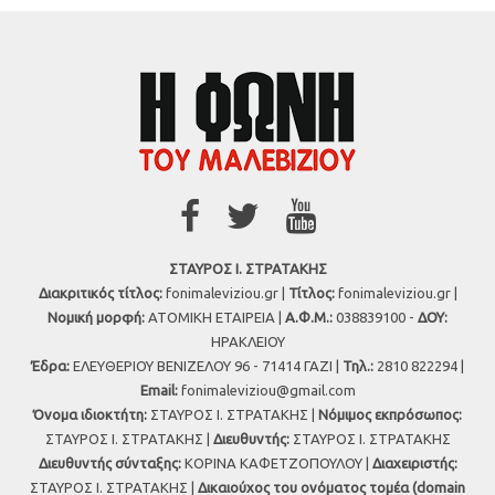
ΣΤΑΥΡΟΣ Ι. ΣΤΡΑΤΑΚΗΣ
Διακριτικός τίτλος:
fonimaleviziou.gr |
Τίτλος:
fonimaleviziou.gr |
Νομική μορφή:
ΑΤΟΜΙΚΗ ΕΤΑΙΡΕΙΑ |
Α.Φ.Μ.:
038839100 -
ΔΟΥ:
ΗΡΑΚΛΕΙΟΥ
Έδρα:
ΕΛΕΥΘΕΡΙΟΥ ΒΕΝΙΖΕΛΟΥ 96 - 71414 ΓΑΖΙ |
Τηλ.:
2810 822294 |
Εmail:
fonimaleviziou@gmail.com
Όνομα ιδιοκτήτη:
ΣΤΑΥΡΟΣ Ι. ΣΤΡΑΤΑΚΗΣ |
Νόμιμος εκπρόσωπος:
ΣΤΑΥΡΟΣ Ι. ΣΤΡΑΤΑΚΗΣ |
Διευθυντής:
ΣΤΑΥΡΟΣ Ι. ΣΤΡΑΤΑΚΗΣ
Διευθυντής σύνταξης:
ΚΟΡΙΝΑ ΚΑΦΕΤΖΟΠΟΥΛΟΥ |
Διαχειριστής:
ΣΤΑΥΡΟΣ Ι. ΣΤΡΑΤΑΚΗΣ |
Δικαιούχος του ονόματος τομέα (domain