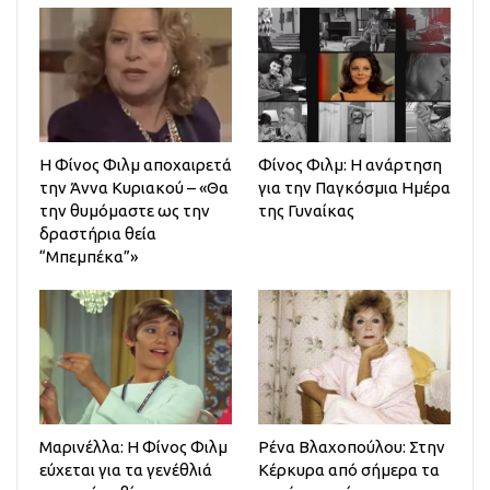
H Φίνος Φιλμ αποχαιρετά
Φίνος Φιλμ: Η ανάρτηση
την Άννα Κυριακού – «Θα
για την Παγκόσμια Ημέρα
την θυμόμαστε ως την
της Γυναίκας
δραστήρια θεία
“Μπεμπέκα”»
Μαρινέλλα: Η Φίνος Φιλμ
Ρένα Βλαχοπούλου: Στην
εύχεται για τα γενέθλιά
Κέρκυρα από σήμερα τα