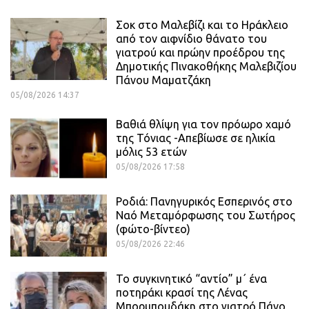
Σοκ στο Μαλεβίζι και το Ηράκλειο
από τον αιφνίδιο θάνατο του
γιατρού και πρώην προέδρου της
Δημοτικής Πινακοθήκης Μαλεβιζίου
Πάνου Μαματζάκη
05/08/2026 14:37
Βαθιά θλίψη για τον πρόωρο χαμό
της Τόνιας -Απεβίωσε σε ηλικία
μόλις 53 ετών
05/08/2026 17:58
Ροδιά: Πανηγυρικός Εσπερινός στο
Ναό Μεταμόρφωσης του Σωτήρος
(φώτο-βίντεο)
05/08/2026 22:46
Το συγκινητικό “αντίο” μ΄ ένα
ποτηράκι κρασί της Λένας
Μπορμπουδάκη στο γιατρό Πάνο