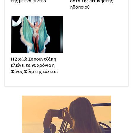
της με ένα βίντεο
οστά της αείμνηστης
ηθοποιού
Η Ζωζώ Σαπουντζάκη
κλείνει τα 90 χρόνια η
Φίνος Φίλμ της εύχεται