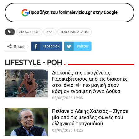
Προσθήκη του fonimaleviziou.gr στην Google
ΣΙΑ ΚΟΣΙΩΝΗ
ΣΚΑΙ
ΤΕΛΕΥΤΑΙΟ ΔΕΛΤΙΟ
Facebook
Twitter
Share
LIFESTYLE - ΡΟΗ
Διακοπές της οικογένειας
Γιασικεβίτσιους από τις διακοπές
στο Ιόνιο: «Η πιο μαγική στον
κόσμο» έγραψε η Άννα Δούκα
05/08/2026 19:03
Πέθανε ο Λάκης Χαλκιάς – Σίγησε
μία από τις μεγάλες φωνές του
ελληνικού τραγουδιού
03/08/2026 14:25