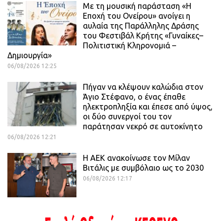
Με τη μουσική παράσταση «Η
Εποχή του Ονείρου» ανοίγει η
αυλαία της Παράλληλης Δράσης
του Φεστιβάλ Κρήτης «Γυναίκες–
Πολιτιστική Κληρονομιά –
Δημιουργία»
06/08/2026 12:25
Πήγαν να κλέψουν καλώδια στον
Άγιο Στέφανο, ο ένας έπαθε
ηλεκτροπληξία και έπεσε από ύψος,
οι δύο συνεργοί του τον
παράτησαν νεκρό σε αυτοκίνητο
06/08/2026 12:21
H ΑΕΚ ανακοίνωσε τον Μίλαν
Βιτάλις με συμβόλαιο ως το 2030
06/08/2026 12:17