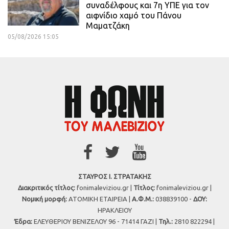
συναδέλφους και 7η ΥΠΕ για τον
αιφνίδιο χαμό του Πάνου
Μαματζάκη
05/08/2026 15:05
ΣΤΑΥΡΟΣ Ι. ΣΤΡΑΤΑΚΗΣ
Διακριτικός τίτλος:
fonimaleviziou.gr |
Τίτλος:
fonimaleviziou.gr |
Νομική μορφή:
ΑΤΟΜΙΚΗ ΕΤΑΙΡΕΙΑ |
Α.Φ.Μ.:
038839100 -
ΔΟΥ:
ΗΡΑΚΛΕΙΟΥ
Έδρα:
ΕΛΕΥΘΕΡΙΟΥ ΒΕΝΙΖΕΛΟΥ 96 - 71414 ΓΑΖΙ |
Τηλ.:
2810 822294 |