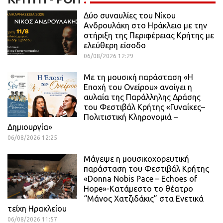
Δύο συναυλίες του Νίκου
Ανδρουλάκη στο Ηράκλειο με την
στήριξη της Περιφέρειας Κρήτης με
ελεύθερη είσοδο
06/08/2026 12:29
Με τη μουσική παράσταση «Η
Εποχή του Ονείρου» ανοίγει η
αυλαία της Παράλληλης Δράσης
του Φεστιβάλ Κρήτης «Γυναίκες–
Πολιτιστική Κληρονομιά –
Δημιουργία»
06/08/2026 12:25
Μάγεψε η μουσικοχορευτική
παράσταση του Φεστιβάλ Κρήτης
«Donna Nobis Pace – Echoes of
Hope»-Κατάμεστο το θέατρο
“Μάνος Χατζιδάκις” στα Ενετικά
τείχη Ηρακλείου
06/08/2026 11:57