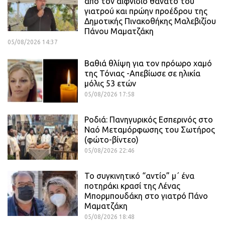
από τον αιφνίδιο θάνατο του
γιατρού και πρώην προέδρου της
Δημοτικής Πινακοθήκης Μαλεβιζίου
Πάνου Μαματζάκη
05/08/2026 14:37
Βαθιά θλίψη για τον πρόωρο χαμό
της Τόνιας -Απεβίωσε σε ηλικία
μόλις 53 ετών
05/08/2026 17:58
Ροδιά: Πανηγυρικός Εσπερινός στο
Ναό Μεταμόρφωσης του Σωτήρος
(φώτο-βίντεο)
05/08/2026 22:46
Το συγκινητικό “αντίο” μ΄ ένα
ποτηράκι κρασί της Λένας
Μπορμπουδάκη στο γιατρό Πάνο
Μαματζάκη
05/08/2026 18:48