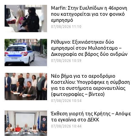
Marfin: Στην Ευελπίδων η 46χρονη
που κατηγορείται για τον φονικό
εμπρησμό
07/08/2026 11:10
Ρέθυμνο: Εξιχνιάστηκαν δύο
εμπρησμοί στον Μυλοπόταμο –
Δικογραφία σε βάρος δύο ανδρών
07/08/2026 10:59
Νέο βήμα για το αεροδρόμιο
Καστελίου: Υπογράφηκε η σύμβαση
για τα συστήματα αεροναυτιλίας
(φωτογραφίες – βίντεο)
07/08/2026 10:54
Έκθεση γιορτή της Κρήτης – Απόψε
τα εγκαίνια στο ΔΕΚΚ
07/08/2026 10:44