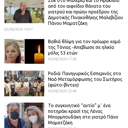
Σοκ στο Μαλεβίζι και το Ηράκλειο
από τον αιφνίδιο θάνατο του
γιατρού και πρώην προέδρου της
Δημοτικής Πινακοθήκης Μαλεβιζίου
Πάνου Μαματζάκη
05/08/2026 14:37
Βαθιά θλίψη για τον πρόωρο χαμό
της Τόνιας -Απεβίωσε σε ηλικία
μόλις 53 ετών
05/08/2026 17:58
Ροδιά: Πανηγυρικός Εσπερινός στο
Ναό Μεταμόρφωσης του Σωτήρος
(φώτο-βίντεο)
05/08/2026 22:46
Το συγκινητικό “αντίο” μ΄ ένα
ποτηράκι κρασί της Λένας
Μπορμπουδάκη στο γιατρό Πάνο
Μαματζάκη