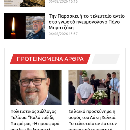
06/08/2026 15:15
Την Παρασκευή το τελευταίο αντίο
στο γνωστό πνευμονολογο Πάνο
Μαματζάκη
06/08/2026 13:37
ΠΡΟΤΕΙΝΟΜΕΝΑ ΑΡΘΡΑ
Πολιτιστικός Σύλλογος
Σε λαϊκό προσκύνημα η
Τυλίσου: “Καλό ταξίδι,
σορός του Λάκη Χαλκιά:
Γιατρέ μας -Η προσφορά
Το τελευταίο αντίο στον
σου δεν θα ξεχαστεί
σημαντικό ερμηνευτή