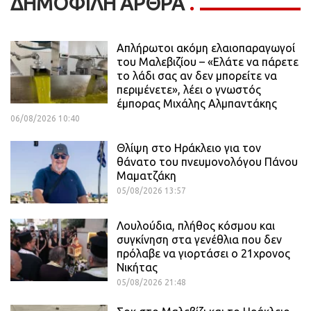
ΔΗΜΟΦΙΛΗ ΑΡΘΡΑ
Απλήρωτοι ακόμη ελαιοπαραγωγοί
του Μαλεβιζίου – «Ελάτε να πάρετε
το λάδι σας αν δεν μπορείτε να
περιμένετε», λέει ο γνωστός
έμπορας Μιχάλης Αλμπαντάκης
06/08/2026 10:40
Θλίψη στο Ηράκλειο για τον
θάνατο του πνευμονολόγου Πάνου
Μαματζάκη
05/08/2026 13:57
Λουλούδια, πλήθος κόσμου και
συγκίνηση στα γενέθλια που δεν
πρόλαβε να γιορτάσει ο 21χρονος
Νικήτας
05/08/2026 21:48