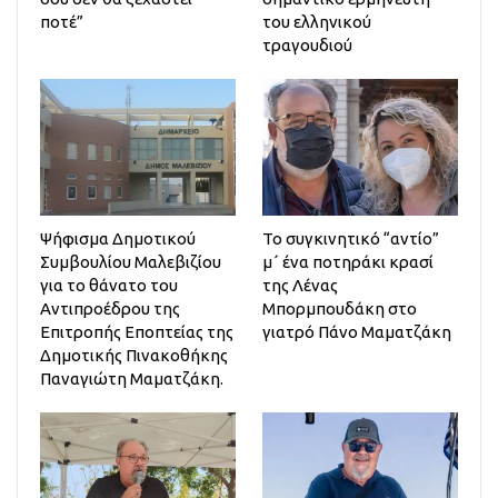
ποτέ”
του ελληνικού
τραγουδιού
Ψήφισμα Δημοτικού
Το συγκινητικό “αντίο”
Συμβουλίου Μαλεβιζίου
μ΄ ένα ποτηράκι κρασί
για το θάνατο του
της Λένας
Αντιπροέδρου της
Μπορμπουδάκη στο
Επιτροπής Εποπτείας της
γιατρό Πάνο Μαματζάκη
Δημοτικής Πινακοθήκης
Παναγιώτη Μαματζάκη.