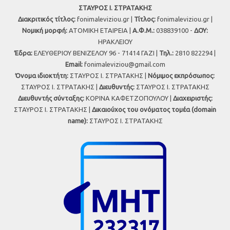
ΣΤΑΥΡΟΣ Ι. ΣΤΡΑΤΑΚΗΣ
Διακριτικός τίτλος:
fonimaleviziou.gr |
Τίτλος:
fonimaleviziou.gr |
Νομική μορφή:
ΑΤΟΜΙΚΗ ΕΤΑΙΡΕΙΑ |
Α.Φ.Μ.:
038839100 -
ΔΟΥ:
ΗΡΑΚΛΕΙΟΥ
Έδρα:
ΕΛΕΥΘΕΡΙΟΥ ΒΕΝΙΖΕΛΟΥ 96 - 71414 ΓΑΖΙ |
Τηλ.:
2810 822294 |
Εmail:
fonimaleviziou@gmail.com
Όνομα ιδιοκτήτη:
ΣΤΑΥΡΟΣ Ι. ΣΤΡΑΤΑΚΗΣ |
Νόμιμος εκπρόσωπος:
ΣΤΑΥΡΟΣ Ι. ΣΤΡΑΤΑΚΗΣ |
Διευθυντής:
ΣΤΑΥΡΟΣ Ι. ΣΤΡΑΤΑΚΗΣ
Διευθυντής σύνταξης:
ΚΟΡΙΝΑ ΚΑΦΕΤΖΟΠΟΥΛΟΥ |
Διαχειριστής:
ΣΤΑΥΡΟΣ Ι. ΣΤΡΑΤΑΚΗΣ |
Δικαιούχος του ονόματος τομέα (domain
name):
ΣΤΑΥΡΟΣ Ι. ΣΤΡΑΤΑΚΗΣ