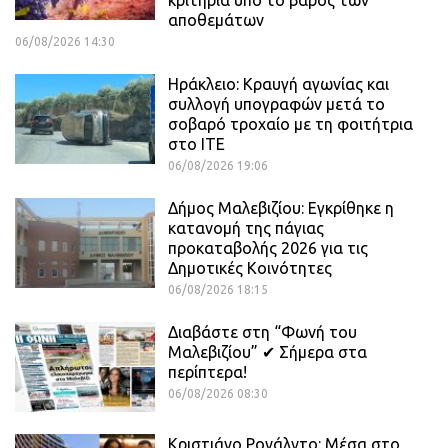
αποθεμάτων
06/08/2026 14:30
Ηράκλειο: Κραυγή αγωνίας και
συλλογή υπογραφών μετά το
σοβαρό τροχαίο με τη φοιτήτρια
στο ΙΤΕ
06/08/2026 19:06
Δήμος Μαλεβιζίου: Εγκρίθηκε η
κατανομή της πάγιας
προκαταβολής 2026 για τις
Δημοτικές Κοινότητες
06/08/2026 18:15
Διαβάστε στη “Φωνή του
Μαλεβιζίου” ✔ Σήμερα στα
περίπτερα!
06/08/2026 08:30
Κριστιάνο Ρονάλντο: Μέσα στο