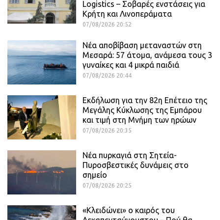
Logistics – Σοβαρές ενστάσεις για
Κρήτη και Λινοπεράματα
07/08/2026 20:52
Νέα αποβίβαση μεταναστών στη
Μεσαρά: 57 άτομα, ανάμεσα τους 3
γυναίκες και 4 μικρά παιδιά
07/08/2026 20:44
Εκδήλωση για την 82η Επέτειο της
Μεγάλης Κύκλωσης της Εμπάρου
και τιμή στη Μνήμη των ηρώων
07/08/2026 20:35
Νέα πυρκαγιά στη Σητεία-
Πυροσβεστικές δυνάμεις στο
σημείο
07/08/2026 20:25
«Κλειδώνει» ο καιρός του
Δεκαπενταύγουστου – Πού θα