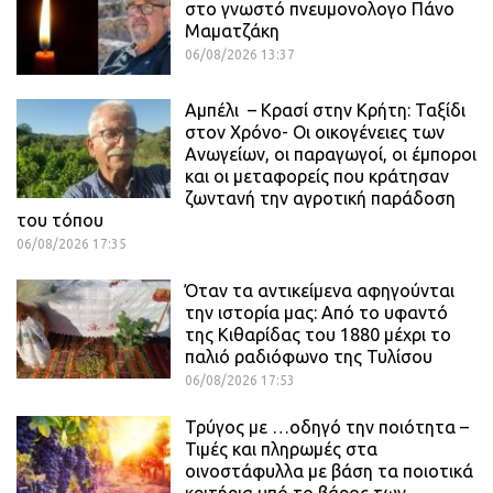
στο γνωστό πνευμονολογο Πάνο
Μαματζάκη
06/08/2026 13:37
Αμπέλι – Κρασί στην Κρήτη: Ταξίδι
στον Χρόνο- Οι οικογένειες των
Ανωγείων, οι παραγωγοί, οι έμποροι
και οι μεταφορείς που κράτησαν
ζωντανή την αγροτική παράδοση
του τόπου
06/08/2026 17:35
Όταν τα αντικείμενα αφηγούνται
την ιστορία μας: Από το υφαντό
της Κιθαρίδας του 1880 μέχρι το
παλιό ραδιόφωνο της Τυλίσου
06/08/2026 17:53
Τρύγος με …οδηγό την ποιότητα –
Τιμές και πληρωμές στα
οινοστάφυλλα με βάση τα ποιοτικά
κριτήρια υπό το βάρος των