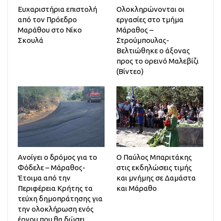
Ευχαριστήρια επιστολή
Ολοκληρώνονται οι
από τον Πρόεδρο
εργασίες στο τμήμα
Μαράθου στο Νίκο
Μάραθος –
Σκουλά
Στρούμπουλας-
Βελτιώθηκε ο άξονας
προς το ορεινό Μαλεβίζι
(Βίντεο)
Ανοίγει ο δρόμος για το
Ο Παύλος Μπαριτάκης
Φόδελε – Μάραθος-
στις εκδηλώσεις τιμής
Έτοιμα από την
και μνήμης σε Δαμάστα
Περιφέρεια Κρήτης τα
και Μάραθο
τεύχη δημοπράτησης για
την ολοκλήρωση ενός
έργου που θα δώσει