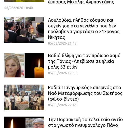
έμπορας Μιχάλης Αλμπαντάκης
06/08/2026 10:40
Λουλούδια, πλήθος κόσμου και
συγκίνηση στα γενέθλια που δεν
πρόλαβε να γιορτάσει ο 21χρονος
Νικήτας
05/08/2026 21:48
Βαθιά θλίψη για τον πρόωρο χαμό
της Τόνιας -Απεβίωσε σε ηλικία
μόλις 53 ετών
05/08/2026 17:58
Ροδιά: Πανηγυρικός Εσπερινός στο
Ναό Μεταμόρφωσης του Σωτήρος
(φώτο-βίντεο)
05/08/2026 22:46
Την Παρασκευή το τελευταίο αντίο
στο γνωστό πνευμονολογο Πάνο