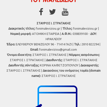
ΣΤΑΥΡΟΣ Ι. ΣΤΡΑΤΑΚΗΣ
Διακριτικός τίτλος:
fonimaleviziou.gr |
Τίτλος:
fonimaleviziou.gr |
Νομική μορφή:
ΑΤΟΜΙΚΗ ΕΤΑΙΡΕΙΑ |
Α.Φ.Μ.:
038839100 -
ΔΟΥ:
ΗΡΑΚΛΕΙΟΥ
Έδρα:
ΕΛΕΥΘΕΡΙΟΥ ΒΕΝΙΖΕΛΟΥ 96 - 71414 ΓΑΖΙ |
Τηλ.:
2810 822294 |
Εmail:
fonimaleviziou@gmail.com
Όνομα ιδιοκτήτη:
ΣΤΑΥΡΟΣ Ι. ΣΤΡΑΤΑΚΗΣ |
Νόμιμος εκπρόσωπος:
ΣΤΑΥΡΟΣ Ι. ΣΤΡΑΤΑΚΗΣ |
Διευθυντής:
ΣΤΑΥΡΟΣ Ι. ΣΤΡΑΤΑΚΗΣ
Διευθυντής σύνταξης:
ΚΟΡΙΝΑ ΚΑΦΕΤΖΟΠΟΥΛΟΥ |
Διαχειριστής:
ΣΤΑΥΡΟΣ Ι. ΣΤΡΑΤΑΚΗΣ |
Δικαιούχος του ονόματος τομέα (domain
name):
ΣΤΑΥΡΟΣ Ι. ΣΤΡΑΤΑΚΗΣ