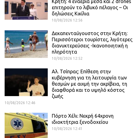
Κρήτη: 4 εναέρια μέσα και 2 drones
επιτηρούν το λιβυκό πέλαγος – Οι
δηλώσεις Κικίλια
10/08/2026 12:56
Δεκαπενταύγουστος στην Κρήτη:
Περισσότεροι τουρίστες, λιγότερες
διανυκτερεύσεις -Ικανοποιητική η
πληρότητα
10/08/2026 12:52
Αλ. Τσίπρας: Επίθεση στην
κυβέρνηση για τη λειτουργία των
θεσμών με αιχμή την ακρίβεια, τη
διαφθορά και το υψηλό κόστος
ζωής
10/08/2026 12:46
Πόρτο Χέλι: Νεκρή 64χρονη
ιδιοκτήτρια ξενοδοχείου
10/08/2026 12:41