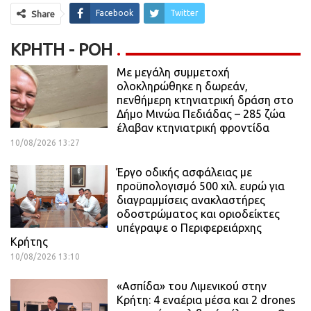
Facebook
Twitter
Share
ΚΡΉΤΗ - ΡΟΗ
Με μεγάλη συμμετοχή
ολοκληρώθηκε η δωρεάν,
πενθήμερη κτηνιατρική δράση στο
Δήμο Μινώα Πεδιάδας – 285 ζώα
έλαβαν κτηνιατρική φροντίδα
10/08/2026 13:27
Έργο οδικής ασφάλειας με
προϋπολογισμό 500 χιλ. ευρώ για
διαγραμμίσεις ανακλαστήρες
οδοστρώματος και οριοδείκτες
υπέγραψε ο Περιφερειάρχης
Κρήτης
10/08/2026 13:10
«Ασπίδα» του Λιμενικού στην
Κρήτη: 4 εναέρια μέσα και 2 drones