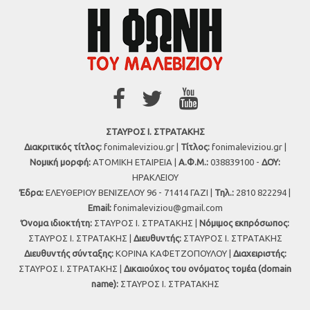
ΣΤΑΥΡΟΣ Ι. ΣΤΡΑΤΑΚΗΣ
Διακριτικός τίτλος:
fonimaleviziou.gr |
Τίτλος:
fonimaleviziou.gr |
Νομική μορφή:
ΑΤΟΜΙΚΗ ΕΤΑΙΡΕΙΑ |
Α.Φ.Μ.:
038839100 -
ΔΟΥ:
ΗΡΑΚΛΕΙΟΥ
Έδρα:
ΕΛΕΥΘΕΡΙΟΥ ΒΕΝΙΖΕΛΟΥ 96 - 71414 ΓΑΖΙ |
Τηλ.:
2810 822294 |
Εmail:
fonimaleviziou@gmail.com
Όνομα ιδιοκτήτη:
ΣΤΑΥΡΟΣ Ι. ΣΤΡΑΤΑΚΗΣ |
Νόμιμος εκπρόσωπος:
ΣΤΑΥΡΟΣ Ι. ΣΤΡΑΤΑΚΗΣ |
Διευθυντής:
ΣΤΑΥΡΟΣ Ι. ΣΤΡΑΤΑΚΗΣ
Διευθυντής σύνταξης:
ΚΟΡΙΝΑ ΚΑΦΕΤΖΟΠΟΥΛΟΥ |
Διαχειριστής:
ΣΤΑΥΡΟΣ Ι. ΣΤΡΑΤΑΚΗΣ |
Δικαιούχος του ονόματος τομέα (domain
name):
ΣΤΑΥΡΟΣ Ι. ΣΤΡΑΤΑΚΗΣ