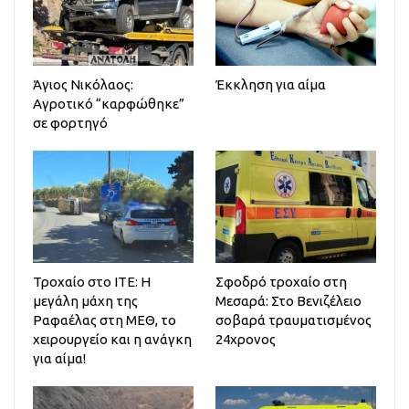
Άγιος Νικόλαος:
Έκκληση για αίμα
Αγροτικό “καρφώθηκε”
σε φορτηγό
Τροχαίο στο ΙΤΕ: Η
Σφοδρό τροχαίο στη
μεγάλη μάχη της
Μεσαρά: Στο Βενιζέλειο
Ραφαέλας στη ΜΕΘ, το
σοβαρά τραυματισμένος
χειρουργείο και η ανάγκη
24χρονος
για αίμα!