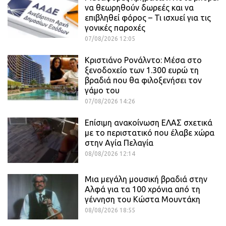
να θεωρηθούν δωρεές και να
επιβληθεί φόρος – Τι ισχυεί για τις
γονικές παροχές
07/08/2026 12:05
Κριστιάνο Ρονάλντο: Μέσα στο
ξενοδοχείο των 1.300 ευρώ τη
βραδιά που θα φιλοξενήσει τον
γάμο του
07/08/2026 14:26
Επίσιμη ανακοίνωση ΕΛΑΣ σχετικά
με το περιστατικό που έλαβε χώρα
στην Αγία Πελαγία
08/08/2026 12:14
Μια μεγάλη μουσική βραδιά στην
Αλφά για τα 100 χρόνια από τη
γέννηση του Κώστα Μουντάκη
08/08/2026 18:55