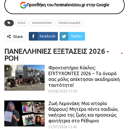
Προσθήκη του fonimaleviziou.gr στην Google
ΕΠΑΛ
ΜΑΘΗΜΑΤΙΚΑ
ΠΑΝΕΛΛΑΔΙΚΕΣ
Facebook
Twitter
Share
ΠΑΝΕΛΛΉΝΙΕΣ ΕΞΕΤΆΣΕΙΣ 2026 -
ΡΟΗ
Φροντιστήριο Κύκλος:
ΕΠΙΤΥΧΟΝΤΕΣ 2026 – Τα όνειρά
σας μόλις απέκτησαν ακαδημαϊκή
ταυτότητα!
03/08/2026 12:50
Ζωή Λεμονάκη: Μια ιστορία
θάρρους! Μητέρα πέντε παιδιών,
νικήτρια της ζωής και προσεχώς
φοιτήτρια στο Ρέθυμνο
31/07/2026 12:45