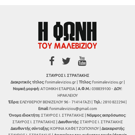
ΣΤΑΥΡΟΣ Ι. ΣΤΡΑΤΑΚΗΣ
Διακριτικός τίτλος:
fonimaleviziou.gr |
Τίτλος:
fonimaleviziou.gr |
Νομική μορφή:
ΑΤΟΜΙΚΗ ΕΤΑΙΡΕΙΑ |
Α.Φ.Μ.:
038839100 -
ΔΟΥ:
ΗΡΑΚΛΕΙΟΥ
Έδρα:
ΕΛΕΥΘΕΡΙΟΥ ΒΕΝΙΖΕΛΟΥ 96 - 71414 ΓΑΖΙ |
Τηλ.:
2810 822294 |
Εmail:
fonimaleviziou@gmail.com
Όνομα ιδιοκτήτη:
ΣΤΑΥΡΟΣ Ι. ΣΤΡΑΤΑΚΗΣ |
Νόμιμος εκπρόσωπος:
ΣΤΑΥΡΟΣ Ι. ΣΤΡΑΤΑΚΗΣ |
Διευθυντής:
ΣΤΑΥΡΟΣ Ι. ΣΤΡΑΤΑΚΗΣ
Διευθυντής σύνταξης:
ΚΟΡΙΝΑ ΚΑΦΕΤΖΟΠΟΥΛΟΥ |
Διαχειριστής: