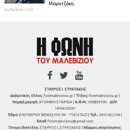
Μαματζάκη
05/08/2026 15:05
ΣΤΑΥΡΟΣ Ι. ΣΤΡΑΤΑΚΗΣ
Διακριτικός τίτλος:
fonimaleviziou.gr |
Τίτλος:
fonimaleviziou.gr |
Νομική μορφή:
ΑΤΟΜΙΚΗ ΕΤΑΙΡΕΙΑ |
Α.Φ.Μ.:
038839100 -
ΔΟΥ:
ΗΡΑΚΛΕΙΟΥ
Έδρα:
ΕΛΕΥΘΕΡΙΟΥ ΒΕΝΙΖΕΛΟΥ 96 - 71414 ΓΑΖΙ |
Τηλ.:
2810 822294 |
Εmail:
fonimaleviziou@gmail.com
Όνομα ιδιοκτήτη:
ΣΤΑΥΡΟΣ Ι. ΣΤΡΑΤΑΚΗΣ |
Νόμιμος εκπρόσωπος: