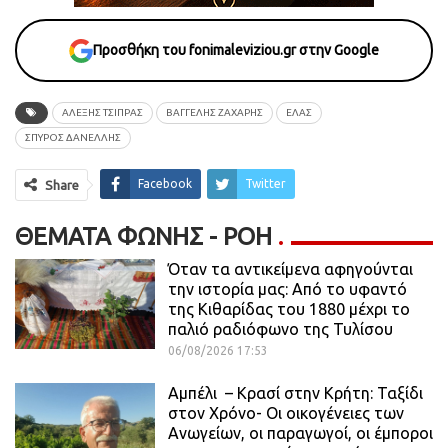
Προσθήκη του fonimaleviziou.gr στην Google
ΑΛΕΞΗΣ ΤΣΙΠΡΑΣ
ΒΑΓΓΕΛΗΣ ΖΑΧΑΡΗΣ
ΕΛΑΣ
ΣΠΥΡΟΣ ΔΑΝΕΛΛΗΣ
Facebook
Twitter
Share
ΘΈΜΑΤΑ ΦΩΝΉΣ - ΡΟΗ
Όταν τα αντικείμενα αφηγούνται
την ιστορία μας: Από το υφαντό
της Κιθαρίδας του 1880 μέχρι το
παλιό ραδιόφωνο της Τυλίσου
06/08/2026 17:53
Αμπέλι – Κρασί στην Κρήτη: Ταξίδι
στον Χρόνο- Οι οικογένειες των
Ανωγείων, οι παραγωγοί, οι έμποροι