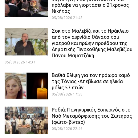
πρόλαβε να γιορτάσει ο 21χρονος
Νικήτας
05/08/2026 21:48
Σοκ στο Μαλεβίζι και το Ηράκλειο
από τον αιφνίδιο θάνατο του
γιατρού και πρώην προέδρου της
Δημοτικής Πινακοθήκης Μαλεβιζίου
Πάνου Μαματζάκη
05/08/2026 14:37
Βαθιά θλίψη για τον πρόωρο χαμό
της Τόνιας -Απεβίωσε σε ηλικία
μόλις 53 ετών
05/08/2026 17:58
Ροδιά: Πανηγυρικός Εσπερινός στο
Ναό Μεταμόρφωσης του Σωτήρος
(φώτο-βίντεο)
05/08/2026 22:46