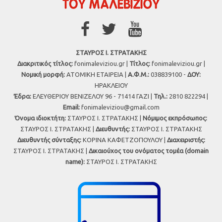
ΣΤΑΥΡΟΣ Ι. ΣΤΡΑΤΑΚΗΣ
Διακριτικός τίτλος:
fonimaleviziou.gr |
Τίτλος:
fonimaleviziou.gr |
Νομική μορφή:
ΑΤΟΜΙΚΗ ΕΤΑΙΡΕΙΑ |
Α.Φ.Μ.:
038839100 -
ΔΟΥ:
ΗΡΑΚΛΕΙΟΥ
Έδρα:
ΕΛΕΥΘΕΡΙΟΥ ΒΕΝΙΖΕΛΟΥ 96 - 71414 ΓΑΖΙ |
Τηλ.:
2810 822294 |
Εmail:
fonimaleviziou@gmail.com
Όνομα ιδιοκτήτη:
ΣΤΑΥΡΟΣ Ι. ΣΤΡΑΤΑΚΗΣ |
Νόμιμος εκπρόσωπος:
ΣΤΑΥΡΟΣ Ι. ΣΤΡΑΤΑΚΗΣ |
Διευθυντής:
ΣΤΑΥΡΟΣ Ι. ΣΤΡΑΤΑΚΗΣ
Διευθυντής σύνταξης:
ΚΟΡΙΝΑ ΚΑΦΕΤΖΟΠΟΥΛΟΥ |
Διαχειριστής:
ΣΤΑΥΡΟΣ Ι. ΣΤΡΑΤΑΚΗΣ |
Δικαιούχος του ονόματος τομέα (domain
name):
ΣΤΑΥΡΟΣ Ι. ΣΤΡΑΤΑΚΗΣ