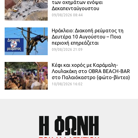
των οχημάτων ενόψει
Δεκαπενταύγουστου
09/08/2026 08:44
Ηράκλειο: Διακοπή ρεύματος τη
Δευτέρα 10 Αυγούστου – Ποια
περιοχή επηρεάζεται
09/08/2026 21:09
Κέφι και χορός με Καράμαλη-
Λουλακάκη στο OBRA BEACH-BAR
στο Παλαιόκαστρο (φώτο-βίντεο)
10/08/2026 16:02