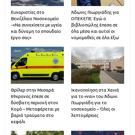
Ευχαριστίες στο
Άδωνις Γεωργιάδης για
Βενιζέλειο Νοσοκομείο
ΟΠΕΚΕΠΕ: Εγώ ο
-«Να συνεχίσετε με υγεία
βιβλιοπώλης έπεσα σε
και δύναμη το σπουδαίο
όλα μέσα και αυτοί οι
έργο σας»
νομομαθείς σε όλα έξω
Θρίλερ στην Μεσαρά:
Ικανοποίηση στα Χανιά
69χρονος έπεσε σε
για το «ναι» του Άδωνι
δύσβατη περιοχή στον
Γεωργιάδη για το
Κομό – Μεταφέρεται με
νοσοκομείο – Όλες οι
βαριά τραύματα στο
λεπτομέρειες
κεφάλι