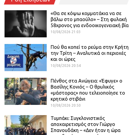
«Θα σε κόψω κομματάκια να σε
βάλω στο μπαούλο» – Στη φυλακή
58χρονος για ενδοοικογενειακή βία
10/08/2026 21:03
Πού θα κοπεί το ρεύμα στην Κρήτη
την Τρίτη – Αναλυτικά οι περιοχές
και οι ώρες
10/08/2026 20:54
Πένθος στα Ανώγεια: «Έφυγε» ο
Βασίλης Κονιός – Ο θρυλικός
«μάστορας» που τελειοποίησε το
κρητικό στιβάνι
10/08/2026 20:50
Τυμπάκι: Συγκλονιστικός
αποχαιρετισμός στον Γιώργο
Σπανουδάκη – «Δεν ήταν η ώρα