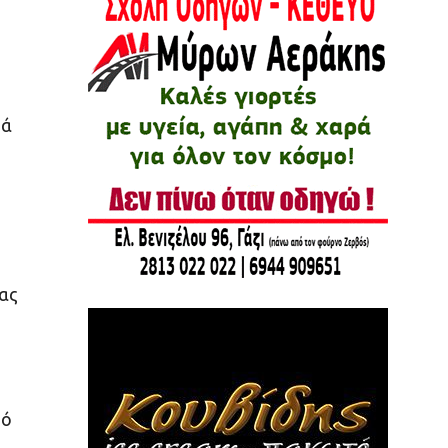
τά
ας
πό