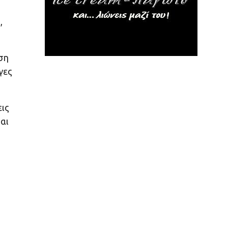
,
ση
γες
ις
αι