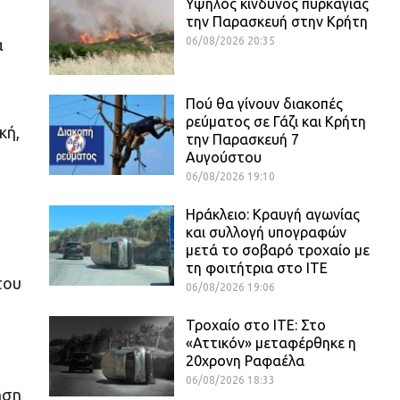
Υψηλός κίνδυνος πυρκαγιάς
την Παρασκευή στην Κρήτη
06/08/2026 20:35
α
Πού θα γίνουν διακοπές
ρεύματος σε Γάζι και Κρήτη
κή,
την Παρασκευή 7
Αυγούστου
06/08/2026 19:10
Ηράκλειο: Κραυγή αγωνίας
και συλλογή υπογραφών
μετά το σοβαρό τροχαίο με
τη φοιτήτρια στο ΙΤΕ
του
06/08/2026 19:06
Τροχαίο στο ΙΤΕ: Στο
«Αττικόν» μεταφέρθηκε η
20χρονη Ραφαέλα
06/08/2026 18:33
ηση