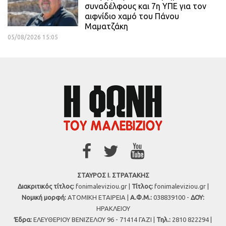
συναδέλφους και 7η ΥΠΕ για τον
αιφνίδιο χαμό του Πάνου
Μαματζάκη
05/08/2026 15:05
ΣΤΑΥΡΟΣ Ι. ΣΤΡΑΤΑΚΗΣ
Διακριτικός τίτλος:
fonimaleviziou.gr |
Τίτλος:
fonimaleviziou.gr |
Νομική μορφή:
ΑΤΟΜΙΚΗ ΕΤΑΙΡΕΙΑ |
Α.Φ.Μ.:
038839100 -
ΔΟΥ:
ΗΡΑΚΛΕΙΟΥ
Έδρα:
ΕΛΕΥΘΕΡΙΟΥ ΒΕΝΙΖΕΛΟΥ 96 - 71414 ΓΑΖΙ |
Τηλ.:
2810 822294 |