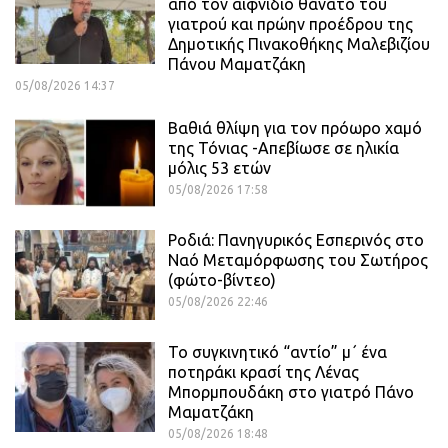
από τον αιφνίδιο θάνατο του
γιατρού και πρώην προέδρου της
Δημοτικής Πινακοθήκης Μαλεβιζίου
Πάνου Μαματζάκη
05/08/2026 14:37
Βαθιά θλίψη για τον πρόωρο χαμό
της Τόνιας -Απεβίωσε σε ηλικία
μόλις 53 ετών
05/08/2026 17:58
Ροδιά: Πανηγυρικός Εσπερινός στο
Ναό Μεταμόρφωσης του Σωτήρος
(φώτο-βίντεο)
05/08/2026 22:46
Το συγκινητικό “αντίο” μ΄ ένα
ποτηράκι κρασί της Λένας
Μπορμπουδάκη στο γιατρό Πάνο
Μαματζάκη
05/08/2026 18:48