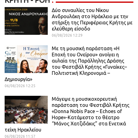
ΚΡΉΤΗ - ΡΟΗ
Δύο συναυλίες του Νίκου
Ανδρουλάκη στο Ηράκλειο με την
στήριξη της Περιφέρειας Κρήτης με
ελεύθερη είσοδο
06/08/2026 12:29
Με τη μουσική παράσταση «Η
Εποχή του Ονείρου» ανοίγει η
αυλαία της Παράλληλης Δράσης
του Φεστιβάλ Κρήτης «Γυναίκες–
Πολιτιστική Κληρονομιά –
Δημιουργία»
06/08/2026 12:25
Μάγεψε η μουσικοχορευτική
παράσταση του Φεστιβάλ Κρήτης
«Donna Nobis Pace – Echoes of
Hope»-Κατάμεστο το θέατρο
“Μάνος Χατζιδάκις” στα Ενετικά
τείχη Ηρακλείου
06/08/2026 11:57